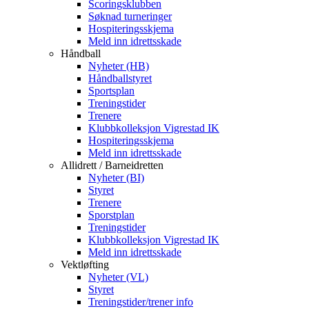
Scoringsklubben
Søknad turneringer
Hospiteringsskjema
Meld inn idrettsskade
Håndball
Nyheter (HB)
Håndballstyret
Sportsplan
Treningstider
Trenere
Klubbkolleksjon Vigrestad IK
Hospiteringsskjema
Meld inn idrettsskade
Allidrett / Barneidretten
Nyheter (BI)
Styret
Trenere
Sporstplan
Treningstider
Klubbkolleksjon Vigrestad IK
Meld inn idrettsskade
Vektløfting
Nyheter (VL)
Styret
Treningstider/trener info