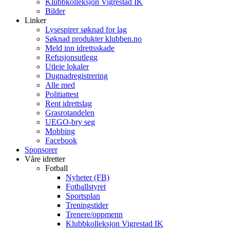
Klubbkolleksjon Vigrestad IK
Bilder
Linker
Lysespirer søknad for lag
Søknad produkter klubben.no
Meld inn idrettsskade
Refusjonsutlegg
Utleie lokaler
Dugnadregistrering
Alle med
Politiattest
Rent idrettslag
Grasrotandelen
UEGO-bry seg
Mobbing
Facebook
Sponsorer
Våre idretter
Fotball
Nyheter (FB)
Fotballstyret
Sportsplan
Treningstider
Trenere/oppmenn
Klubbkolleksjon Vigrestad IK