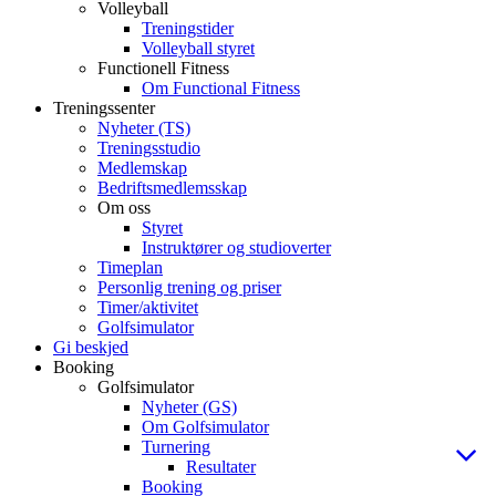
Volleyball
Treningstider
Volleyball styret
Functionell Fitness
Om Functional Fitness
Treningssenter
Nyheter (TS)
Treningsstudio
Medlemskap
Bedriftsmedlemsskap
Om oss
Styret
Instruktører og studioverter
Timeplan
Personlig trening og priser
Timer/aktivitet
Golfsimulator
Gi beskjed
Booking
Golfsimulator
Nyheter (GS)
Om Golfsimulator
Turnering
Resultater
Booking