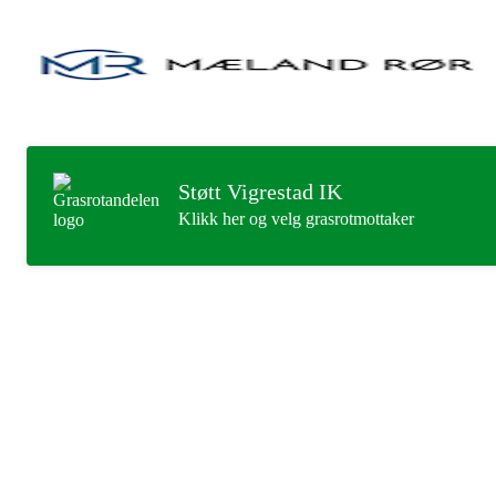
Støtt Vigrestad IK
Klikk her og velg grasrotmottaker