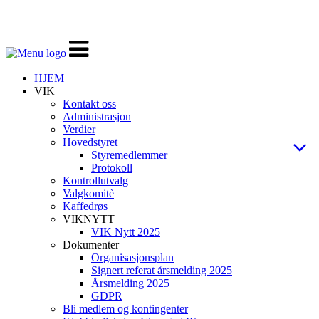
Veksle
navigasjon
HJEM
VIK
Kontakt oss
Administrasjon
Verdier
Hovedstyret
Styremedlemmer
Protokoll
Kontrollutvalg
Valgkomitè
Kaffedrøs
VIKNYTT
VIK Nytt 2025
Dokumenter
Organisasjonsplan
Signert referat årsmelding 2025
Årsmelding 2025
GDPR
Bli medlem og kontingenter