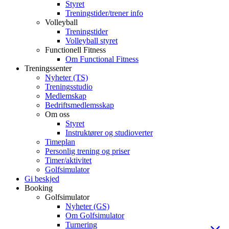
Styret
Treningstider/trener info
Volleyball
Treningstider
Volleyball styret
Functionell Fitness
Om Functional Fitness
Treningssenter
Nyheter (TS)
Treningsstudio
Medlemskap
Bedriftsmedlemsskap
Om oss
Styret
Instruktører og studioverter
Timeplan
Personlig trening og priser
Timer/aktivitet
Golfsimulator
Gi beskjed
Booking
Golfsimulator
Nyheter (GS)
Om Golfsimulator
Turnering