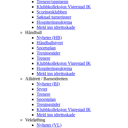
Trenere/oppmenn
Klubbkolleksjon Vigrestad IK
Scoringsklubben
Søknad turneringer
Hospiteringsskjema
Meld inn idrettsskade
Håndball
Nyheter (HB)
Håndballstyret
Sportsplan
Treningstider
Trenere
Klubbkolleksjon Vigrestad IK
Hospiteringsskjema
Meld inn idrettsskade
Allidrett / Barneidretten
Nyheter (BI)
Styret
Trenere
Sporstplan
Treningstider
Klubbkolleksjon Vigrestad IK
Meld inn idrettsskade
Vektløfting
Nyheter (VL)