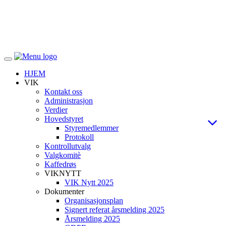
Veksle
navigasjon
HJEM
VIK
Kontakt oss
Administrasjon
Verdier
Hovedstyret
Styremedlemmer
Protokoll
Kontrollutvalg
Valgkomitè
Kaffedrøs
VIKNYTT
VIK Nytt 2025
Dokumenter
Organisasjonsplan
Signert referat årsmelding 2025
Årsmelding 2025