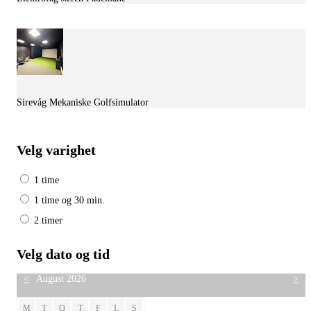
Sirevåg Mekaniske Golfsimulator
Velg varighet
1 time
1 time og 30 min.
2 timer
Velg dato og tid
<
August 2026
>
M
T
O
T
F
L
S