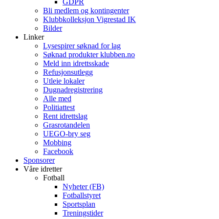
GDPR
Bli medlem og kontingenter
Klubbkolleksjon Vigrestad IK
Bilder
Linker
Lysespirer søknad for lag
Søknad produkter klubben.no
Meld inn idrettsskade
Refusjonsutlegg
Utleie lokaler
Dugnadregistrering
Alle med
Politiattest
Rent idrettslag
Grasrotandelen
UEGO-bry seg
Mobbing
Facebook
Sponsorer
Våre idretter
Fotball
Nyheter (FB)
Fotballstyret
Sportsplan
Treningstider