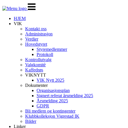
Veksle
navigasjon
HJEM
VIK
Kontakt oss
Administrasjon
Verdier
Hovedstyret
Styremedlemmer
Protokoll
Kontrollutvalg
Valgkomitè
Kaffedrøs
VIKNYTT
VIK Nytt 2025
Dokumenter
Organisasjonsplan
Signert referat årsmelding 2025
Årsmelding 2025
GDPR
Bli medlem og kontingenter
Klubbkolleksjon Vigrestad IK
Bilder
Linker