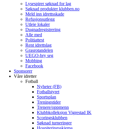
Lysespirer søknad for lag
Søknad produkter klubben.no
Meld inn idrettsskade
Refusjonsutlegg
Utleie lokaler
Dugnadregistrering
Alle med
Politiattest
Rent idrettslag
Grasrotandelen
UEGO-bry seg
Mobbing
Facebook
Sponsorer
Våre idretter
Fotball
Nyheter (FB)
Fotballstyret
Sportsplan
Treningstider
Trenere/oppmenn
Klubbkolleksjon Vigrestad IK
Scoringsklubben
Søknad turneringer
Hospiteringsskjema