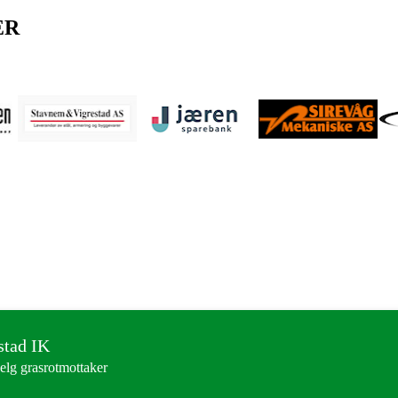
ER
stad IK
elg grasrotmottaker