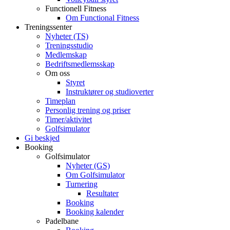
Functionell Fitness
Om Functional Fitness
Treningssenter
Nyheter (TS)
Treningsstudio
Medlemskap
Bedriftsmedlemsskap
Om oss
Styret
Instruktører og studioverter
Timeplan
Personlig trening og priser
Timer/aktivitet
Golfsimulator
Gi beskjed
Booking
Golfsimulator
Nyheter (GS)
Om Golfsimulator
Turnering
Resultater
Booking
Booking kalender
Padelbane