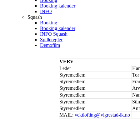
Booking
Booking kalender
INFO
Squash
Booking
Booking kalender
INFO Squash
Spilleregler
Demofilm
VERV
Leder
Han
Styremedlem
Tor
Styremedlem
Fra
Styremedlem
Arv
Styremedlem
Nan
Styremedlem
Sti
Styremedlem
Ann
MAIL:
vektlofting@vigrestad-ik.no