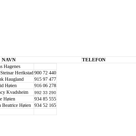
NAVN
TELEFON
s Hagenes
 Steinar Herikstad
900 72 440
nk Haugland
915 97 477
id Høien
916 06 278
992 33 290
cy Kvadsheim
ne Høien
934 85 555
 Beatrice Høien
934 52 165