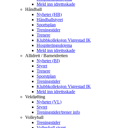
Meld inn idrettsskade
Håndball
Nyheter (HB)
Håndballstyret
Sportsplan
Treningstider
Trenere
Klubbkolleksjon Vigrestad IK
Hospiteringsskjema
Meld inn idrettsskade
Allidrett / Barneidretten
Nyheter (BI)
Styret
Trenere
Sporstplan
Treningstider
Klubbkolleksjon Vigrestad IK
Meld inn idrettsskade
Vektløfting
Nyheter (VL)
Styret
Treningstider/trener info
Volleyball
Treningstider
Volleyball styret