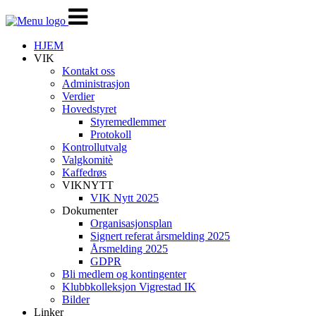
Veksle
navigasjon
HJEM
VIK
Kontakt oss
Administrasjon
Verdier
Hovedstyret
Styremedlemmer
Protokoll
Kontrollutvalg
Valgkomitè
Kaffedrøs
VIKNYTT
VIK Nytt 2025
Dokumenter
Organisasjonsplan
Signert referat årsmelding 2025
Årsmelding 2025
GDPR
Bli medlem og kontingenter
Klubbkolleksjon Vigrestad IK
Bilder
Linker