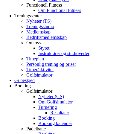
Functionell Fitness
Om Functional Fitness
Treningssenter
Nyheter (TS)
Treningsstudio
Medlemskap
Bedriftsmedlemsskap
Om oss
Styret
Instruktører og studioverter
Timeplan
Personlig trening og priser
Timer/aktivitet
Golfsimulator
Gi beskjed
Booking
Golfsimulator
Nyheter (GS)
Om Golfsimulator
Turnering
Resultater
Booking
Booking kalender
Padelbane