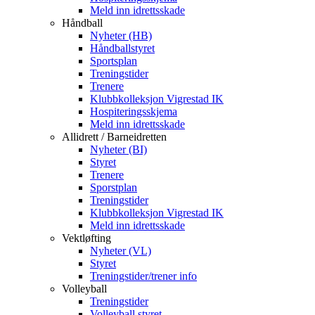
Meld inn idrettsskade
Håndball
Nyheter (HB)
Håndballstyret
Sportsplan
Treningstider
Trenere
Klubbkolleksjon Vigrestad IK
Hospiteringsskjema
Meld inn idrettsskade
Allidrett / Barneidretten
Nyheter (BI)
Styret
Trenere
Sporstplan
Treningstider
Klubbkolleksjon Vigrestad IK
Meld inn idrettsskade
Vektløfting
Nyheter (VL)
Styret
Treningstider/trener info
Volleyball
Treningstider
Volleyball styret