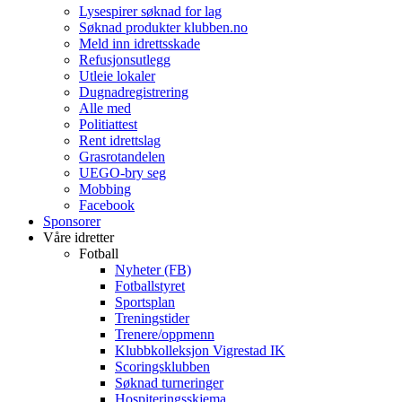
Lysespirer søknad for lag
Søknad produkter klubben.no
Meld inn idrettsskade
Refusjonsutlegg
Utleie lokaler
Dugnadregistrering
Alle med
Politiattest
Rent idrettslag
Grasrotandelen
UEGO-bry seg
Mobbing
Facebook
Sponsorer
Våre idretter
Fotball
Nyheter (FB)
Fotballstyret
Sportsplan
Treningstider
Trenere/oppmenn
Klubbkolleksjon Vigrestad IK
Scoringsklubben
Søknad turneringer
Hospiteringsskjema