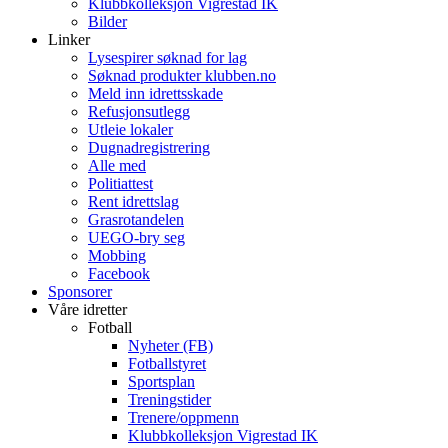
Klubbkolleksjon Vigrestad IK
Bilder
Linker
Lysespirer søknad for lag
Søknad produkter klubben.no
Meld inn idrettsskade
Refusjonsutlegg
Utleie lokaler
Dugnadregistrering
Alle med
Politiattest
Rent idrettslag
Grasrotandelen
UEGO-bry seg
Mobbing
Facebook
Sponsorer
Våre idretter
Fotball
Nyheter (FB)
Fotballstyret
Sportsplan
Treningstider
Trenere/oppmenn
Klubbkolleksjon Vigrestad IK