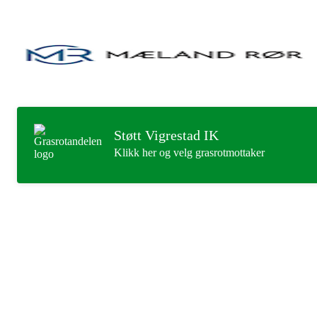
Støtt Vigrestad IK
Klikk her og velg grasrotmottaker