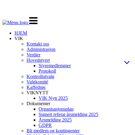
Veksle
navigasjon
HJEM
VIK
Kontakt oss
Administrasjon
Verdier
Hovedstyret
Styremedlemmer
Protokoll
Kontrollutvalg
Valgkomitè
Kaffedrøs
VIKNYTT
VIK Nytt 2025
Dokumenter
Organisasjonsplan
Signert referat årsmelding 2025
Årsmelding 2025
GDPR
Bli medlem og kontingenter