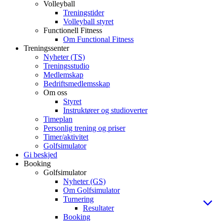
Volleyball
Treningstider
Volleyball styret
Functionell Fitness
Om Functional Fitness
Treningssenter
Nyheter (TS)
Treningsstudio
Medlemskap
Bedriftsmedlemsskap
Om oss
Styret
Instruktører og studioverter
Timeplan
Personlig trening og priser
Timer/aktivitet
Golfsimulator
Gi beskjed
Booking
Golfsimulator
Nyheter (GS)
Om Golfsimulator
Turnering
Resultater
Booking