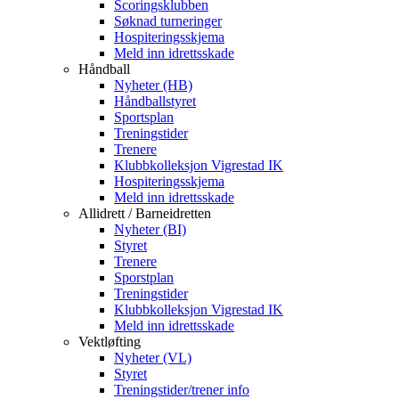
Scoringsklubben
Søknad turneringer
Hospiteringsskjema
Meld inn idrettsskade
Håndball
Nyheter (HB)
Håndballstyret
Sportsplan
Treningstider
Trenere
Klubbkolleksjon Vigrestad IK
Hospiteringsskjema
Meld inn idrettsskade
Allidrett / Barneidretten
Nyheter (BI)
Styret
Trenere
Sporstplan
Treningstider
Klubbkolleksjon Vigrestad IK
Meld inn idrettsskade
Vektløfting
Nyheter (VL)
Styret
Treningstider/trener info