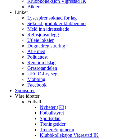
Klubbkolleksjon Vigrestad IK
Bilder
Linker
Lysespirer søknad for lag
Søknad produkter klubben.no
Meld inn idrettsskade
Refusjonsutlegg
Utleie lokaler
Dugnadregistrering
Alle med
Politiattest
Rent idrettslag
Grasrotandelen
UEGO-bry seg
Mobbing
Facebook
Sponsorer
Våre idretter
Fotball
Nyheter (FB)
Fotballstyret
Sportsplan
Treningstider
Trenere/oppmenn
Klubbkolleksjon Vigrestad IK