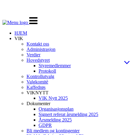
Veksle
navigasjon
HJEM
VIK
Kontakt oss
Administrasjon
Verdier
Hovedstyret
Styremedlemmer
Protokoll
Kontrollutvalg
Valgkomitè
Kaffedrøs
VIKNYTT
VIK Nytt 2025
Dokumenter
Organisasjonsplan
Signert referat årsmelding 2025
Årsmelding 2025
GDPR
Bli medlem og kontingenter