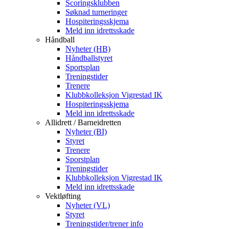
Scoringsklubben
Søknad turneringer
Hospiteringsskjema
Meld inn idrettsskade
Håndball
Nyheter (HB)
Håndballstyret
Sportsplan
Treningstider
Trenere
Klubbkolleksjon Vigrestad IK
Hospiteringsskjema
Meld inn idrettsskade
Allidrett / Barneidretten
Nyheter (BI)
Styret
Trenere
Sporstplan
Treningstider
Klubbkolleksjon Vigrestad IK
Meld inn idrettsskade
Vektløfting
Nyheter (VL)
Styret
Treningstider/trener info