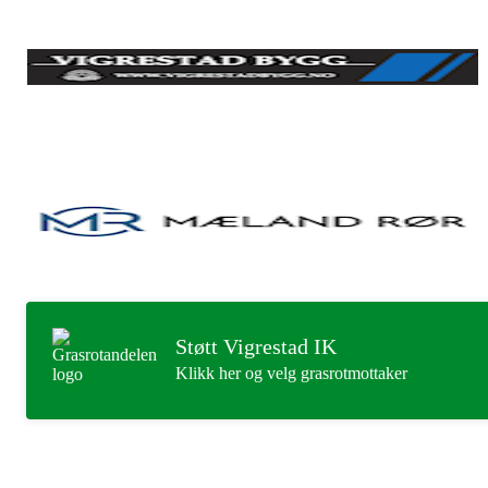
Støtt Vigrestad IK
Klikk her og velg grasrotmottaker