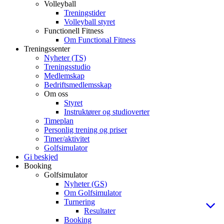
Volleyball
Treningstider
Volleyball styret
Functionell Fitness
Om Functional Fitness
Treningssenter
Nyheter (TS)
Treningsstudio
Medlemskap
Bedriftsmedlemsskap
Om oss
Styret
Instruktører og studioverter
Timeplan
Personlig trening og priser
Timer/aktivitet
Golfsimulator
Gi beskjed
Booking
Golfsimulator
Nyheter (GS)
Om Golfsimulator
Turnering
Resultater
Booking