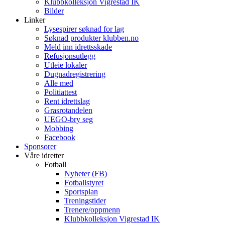
Klubbkolleksjon Vigrestad IK
Bilder
Linker
Lysespirer søknad for lag
Søknad produkter klubben.no
Meld inn idrettsskade
Refusjonsutlegg
Utleie lokaler
Dugnadregistrering
Alle med
Politiattest
Rent idrettslag
Grasrotandelen
UEGO-bry seg
Mobbing
Facebook
Sponsorer
Våre idretter
Fotball
Nyheter (FB)
Fotballstyret
Sportsplan
Treningstider
Trenere/oppmenn
Klubbkolleksjon Vigrestad IK