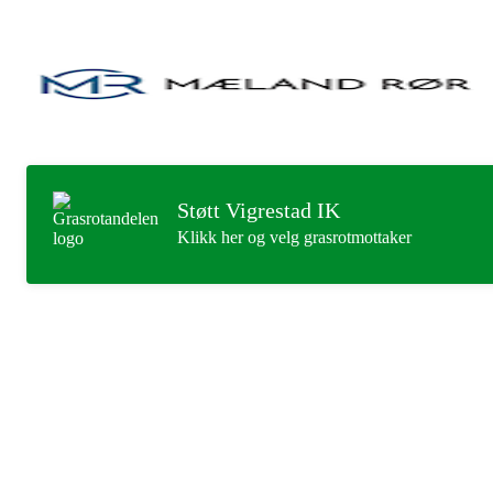
Støtt Vigrestad IK
Klikk her og velg grasrotmottaker