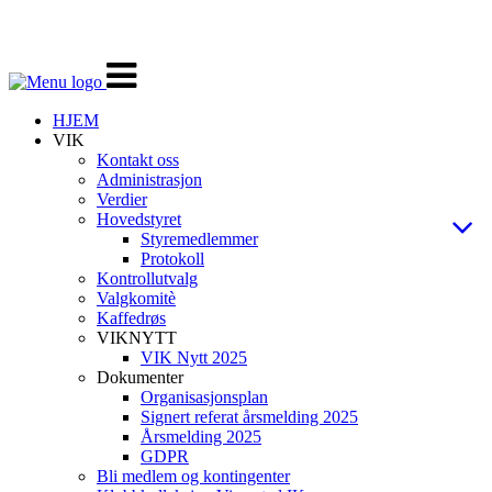
Veksle
navigasjon
HJEM
VIK
Kontakt oss
Administrasjon
Verdier
Hovedstyret
Styremedlemmer
Protokoll
Kontrollutvalg
Valgkomitè
Kaffedrøs
VIKNYTT
VIK Nytt 2025
Dokumenter
Organisasjonsplan
Signert referat årsmelding 2025
Årsmelding 2025
GDPR
Bli medlem og kontingenter