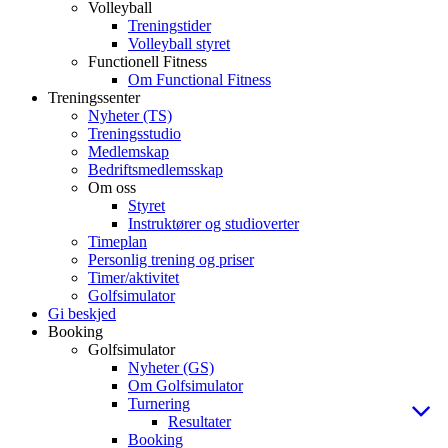
Volleyball
Treningstider
Volleyball styret
Functionell Fitness
Om Functional Fitness
Treningssenter
Nyheter (TS)
Treningsstudio
Medlemskap
Bedriftsmedlemsskap
Om oss
Styret
Instruktører og studioverter
Timeplan
Personlig trening og priser
Timer/aktivitet
Golfsimulator
Gi beskjed
Booking
Golfsimulator
Nyheter (GS)
Om Golfsimulator
Turnering
Resultater
Booking