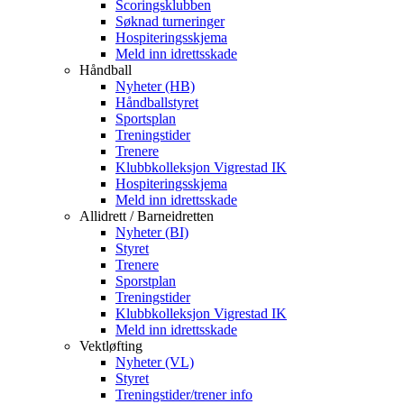
Scoringsklubben
Søknad turneringer
Hospiteringsskjema
Meld inn idrettsskade
Håndball
Nyheter (HB)
Håndballstyret
Sportsplan
Treningstider
Trenere
Klubbkolleksjon Vigrestad IK
Hospiteringsskjema
Meld inn idrettsskade
Allidrett / Barneidretten
Nyheter (BI)
Styret
Trenere
Sporstplan
Treningstider
Klubbkolleksjon Vigrestad IK
Meld inn idrettsskade
Vektløfting
Nyheter (VL)
Styret
Treningstider/trener info