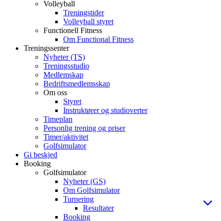
Volleyball
Treningstider
Volleyball styret
Functionell Fitness
Om Functional Fitness
Treningssenter
Nyheter (TS)
Treningsstudio
Medlemskap
Bedriftsmedlemsskap
Om oss
Styret
Instruktører og studioverter
Timeplan
Personlig trening og priser
Timer/aktivitet
Golfsimulator
Gi beskjed
Booking
Golfsimulator
Nyheter (GS)
Om Golfsimulator
Turnering
Resultater
Booking