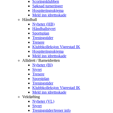
Scoringsklubben
Søknad turneringer
Hospiteringsskjema
Meld inn idrettsskade
Håndball
Nyheter (HB)
Håndballstyret
Sportsplan
Treningstider
Trenere
Klubbkolleksjon Vigrestad IK
Hospiteringsskjema
Meld inn idrettsskade
Allidrett / Barneidretten
Nyheter (BI)
Styret
Trenere
Sporstplan
Treningstider
Klubbkolleksjon Vigrestad IK
Meld inn idrettsskade
Vektløfting
Nyheter (VL)
Styret
Treningstider/trener info