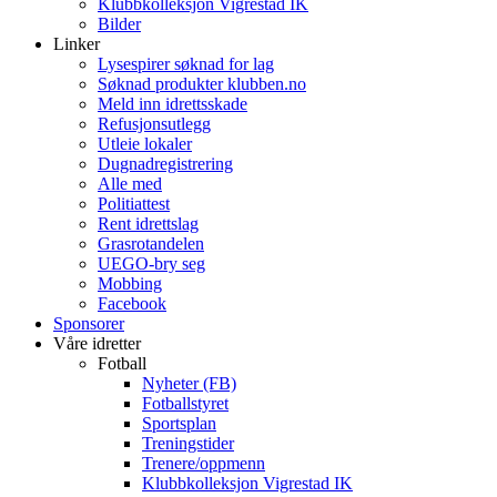
Klubbkolleksjon Vigrestad IK
Bilder
Linker
Lysespirer søknad for lag
Søknad produkter klubben.no
Meld inn idrettsskade
Refusjonsutlegg
Utleie lokaler
Dugnadregistrering
Alle med
Politiattest
Rent idrettslag
Grasrotandelen
UEGO-bry seg
Mobbing
Facebook
Sponsorer
Våre idretter
Fotball
Nyheter (FB)
Fotballstyret
Sportsplan
Treningstider
Trenere/oppmenn
Klubbkolleksjon Vigrestad IK