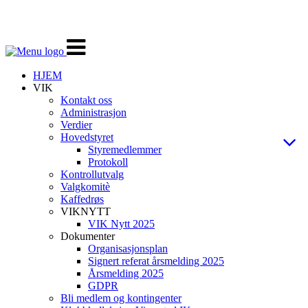
Veksle
navigasjon
HJEM
VIK
Kontakt oss
Administrasjon
Verdier
Hovedstyret
Styremedlemmer
Protokoll
Kontrollutvalg
Valgkomitè
Kaffedrøs
VIKNYTT
VIK Nytt 2025
Dokumenter
Organisasjonsplan
Signert referat årsmelding 2025
Årsmelding 2025
GDPR
Bli medlem og kontingenter