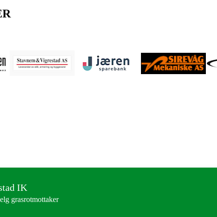
ER
stad IK
elg grasrotmottaker