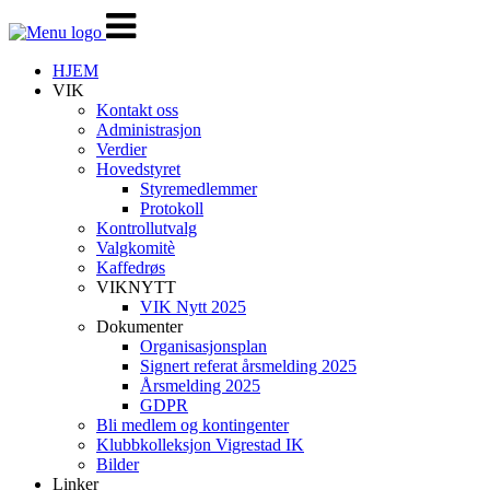
Veksle
navigasjon
HJEM
VIK
Kontakt oss
Administrasjon
Verdier
Hovedstyret
Styremedlemmer
Protokoll
Kontrollutvalg
Valgkomitè
Kaffedrøs
VIKNYTT
VIK Nytt 2025
Dokumenter
Organisasjonsplan
Signert referat årsmelding 2025
Årsmelding 2025
GDPR
Bli medlem og kontingenter
Klubbkolleksjon Vigrestad IK
Bilder
Linker