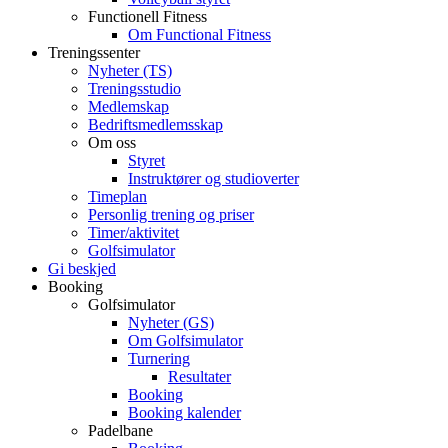
Functionell Fitness
Om Functional Fitness
Treningssenter
Nyheter (TS)
Treningsstudio
Medlemskap
Bedriftsmedlemsskap
Om oss
Styret
Instruktører og studioverter
Timeplan
Personlig trening og priser
Timer/aktivitet
Golfsimulator
Gi beskjed
Booking
Golfsimulator
Nyheter (GS)
Om Golfsimulator
Turnering
Resultater
Booking
Booking kalender
Padelbane