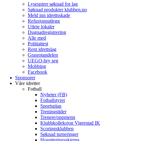
Lysespirer søknad for lag
Søknad produkter klubben.no
Meld inn idrettsskade
Refusjonsutlegg
Utleie lokaler
Dugnadregistrering
Alle med
Politiattest
Rent idrettslag
Grasrotandelen
UEGO-bry seg
Mobbing
Facebook
Sponsorer
Våre idretter
Fotball
Nyheter (FB)
Fotballstyret
Sportsplan
Treningstider
Trenere/oppmenn
Klubbkolleksjon Vigrestad IK
Scoringsklubben
Søknad turneringer
Hospiteringsskjema