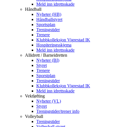
Meld inn idrettsskade
Håndball
Nyheter (HB)
Håndballstyret
Sportsplan
Treningstider
Trenere
Klubbkolleksjon Vigrestad IK
Hospiteringsskjema
Meld inn idrettsskade
Allidrett / Barneidretten
Nyheter (BI)
Styret
Trenere
Sporstplan
Treningstider
Klubbkolleksjon Vigrestad IK
Meld inn idrettsskade
Vektløfting
Nyheter (VL)
Styret
Treningstider/trener info
Volleyball
Treningstider
Volleyball styret