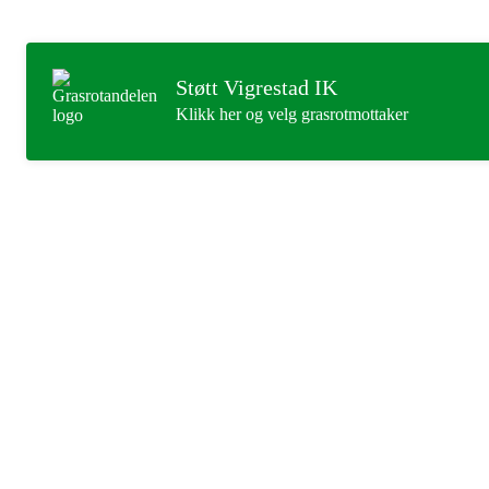
Støtt Vigrestad IK
Klikk her og velg grasrotmottaker