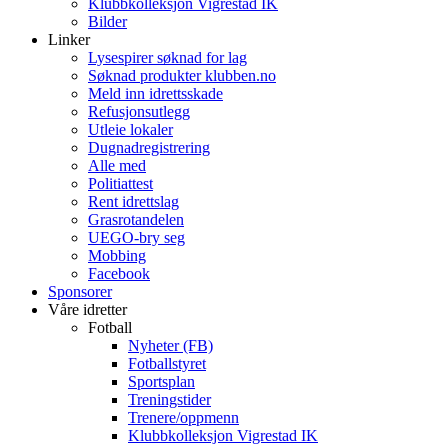
Klubbkolleksjon Vigrestad IK
Bilder
Linker
Lysespirer søknad for lag
Søknad produkter klubben.no
Meld inn idrettsskade
Refusjonsutlegg
Utleie lokaler
Dugnadregistrering
Alle med
Politiattest
Rent idrettslag
Grasrotandelen
UEGO-bry seg
Mobbing
Facebook
Sponsorer
Våre idretter
Fotball
Nyheter (FB)
Fotballstyret
Sportsplan
Treningstider
Trenere/oppmenn
Klubbkolleksjon Vigrestad IK