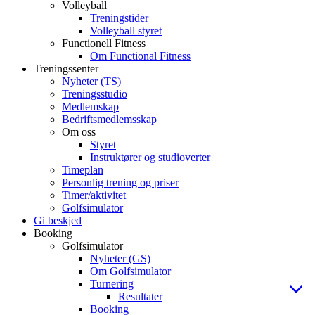
Volleyball
Treningstider
Volleyball styret
Functionell Fitness
Om Functional Fitness
Treningssenter
Nyheter (TS)
Treningsstudio
Medlemskap
Bedriftsmedlemsskap
Om oss
Styret
Instruktører og studioverter
Timeplan
Personlig trening og priser
Timer/aktivitet
Golfsimulator
Gi beskjed
Booking
Golfsimulator
Nyheter (GS)
Om Golfsimulator
Turnering
Resultater
Booking