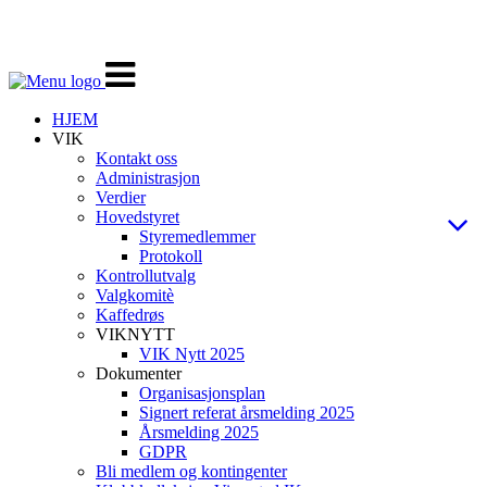
Veksle
navigasjon
HJEM
VIK
Kontakt oss
Administrasjon
Verdier
Hovedstyret
Styremedlemmer
Protokoll
Kontrollutvalg
Valgkomitè
Kaffedrøs
VIKNYTT
VIK Nytt 2025
Dokumenter
Organisasjonsplan
Signert referat årsmelding 2025
Årsmelding 2025
GDPR
Bli medlem og kontingenter