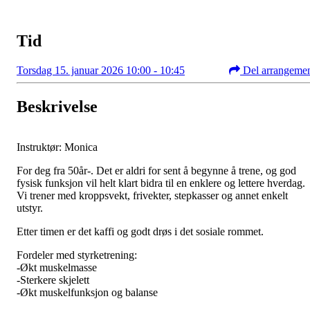
Tid
Torsdag 15. januar 2026 10:00 - 10:45
Del arrangeme
Beskrivelse
Instruktør: Monica
For deg fra 50år-. Det er aldri for sent å begynne å trene, og god
fysisk funksjon vil helt klart bidra til en enklere og lettere hverdag.
Vi trener med kroppsvekt, frivekter, stepkasser og annet enkelt
utstyr.
Etter timen er det kaffi og godt drøs i det sosiale rommet.
Fordeler med styrketrening:
-Økt muskelmasse
-Sterkere skjelett
-Økt muskelfunksjon og balanse