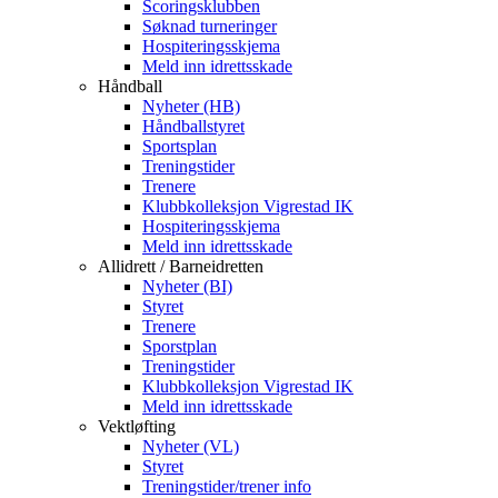
Scoringsklubben
Søknad turneringer
Hospiteringsskjema
Meld inn idrettsskade
Håndball
Nyheter (HB)
Håndballstyret
Sportsplan
Treningstider
Trenere
Klubbkolleksjon Vigrestad IK
Hospiteringsskjema
Meld inn idrettsskade
Allidrett / Barneidretten
Nyheter (BI)
Styret
Trenere
Sporstplan
Treningstider
Klubbkolleksjon Vigrestad IK
Meld inn idrettsskade
Vektløfting
Nyheter (VL)
Styret
Treningstider/trener info