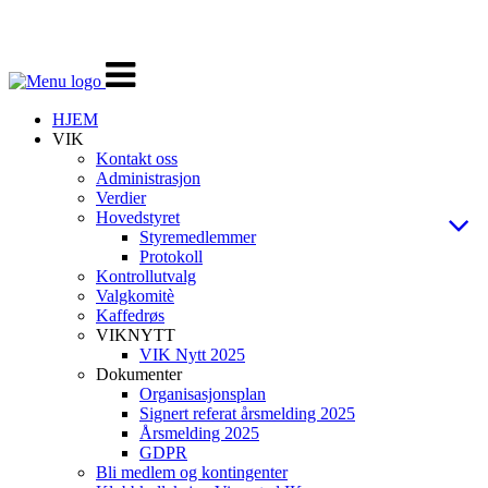
Veksle
navigasjon
HJEM
VIK
Kontakt oss
Administrasjon
Verdier
Hovedstyret
Styremedlemmer
Protokoll
Kontrollutvalg
Valgkomitè
Kaffedrøs
VIKNYTT
VIK Nytt 2025
Dokumenter
Organisasjonsplan
Signert referat årsmelding 2025
Årsmelding 2025
GDPR
Bli medlem og kontingenter