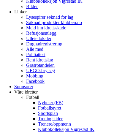
Klubbkolleksjon Vigrestad IK
Bilder
Linker
Lysespirer søknad for lag
Søknad produkter klubben.no
Meld inn idrettsskade
Refusjonsutlegg
Utleie lokaler
Dugnadregistrering
Alle med
Politiattest
Rent idrettslag
Grasrotandelen
UEGO-bry seg
Mobbing
Facebook
Sponsorer
Våre idretter
Fotball
Nyheter (FB)
Fotballstyret
Sportsplan
Treningstider
Trenere/oppmenn
Klubbkolleksjon Vigrestad IK