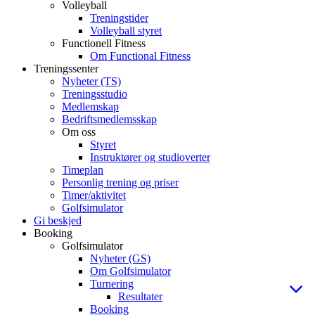
Volleyball
Treningstider
Volleyball styret
Functionell Fitness
Om Functional Fitness
Treningssenter
Nyheter (TS)
Treningsstudio
Medlemskap
Bedriftsmedlemsskap
Om oss
Styret
Instruktører og studioverter
Timeplan
Personlig trening og priser
Timer/aktivitet
Golfsimulator
Gi beskjed
Booking
Golfsimulator
Nyheter (GS)
Om Golfsimulator
Turnering
Resultater
Booking