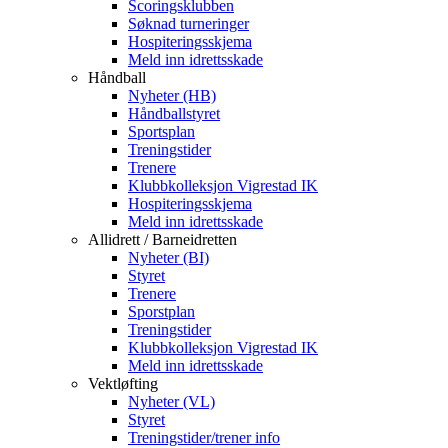
Scoringsklubben
Søknad turneringer
Hospiteringsskjema
Meld inn idrettsskade
Håndball
Nyheter (HB)
Håndballstyret
Sportsplan
Treningstider
Trenere
Klubbkolleksjon Vigrestad IK
Hospiteringsskjema
Meld inn idrettsskade
Allidrett / Barneidretten
Nyheter (BI)
Styret
Trenere
Sporstplan
Treningstider
Klubbkolleksjon Vigrestad IK
Meld inn idrettsskade
Vektløfting
Nyheter (VL)
Styret
Treningstider/trener info