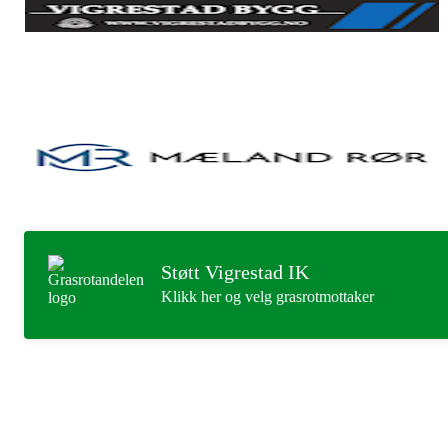
Støtt Vigrestad IK
Klikk her og velg grasrotmottaker