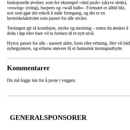
funksjonelle øvelser, som for eksempel «sled push» (skyve slede),
«rowing» (roing), burpees og «wall balls». Formatet er alltid likt,
noe som gjør det enkelt å måle fremgang, og det er en
lavterskelaktivitet som passer for alle nivåer.
Treningen gir rå kondisjon, styrke og mestring – enten du ønsker å
delta i løp eller bare vil ta formen til et nytt nivå.
Hyrox passer for alle - uansett alder, form eller erfaring. Her vil bå
nybegynnere, og erfarne utøvere få et fantastisk treningsutbytte.
Kommentarer
Du må logge inn for å poste i veggen.
GENERALSPONSORER