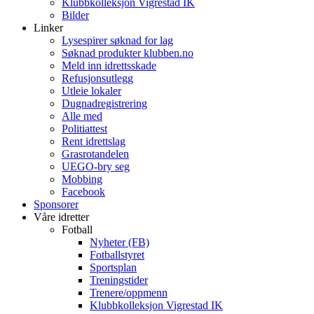
Klubbkolleksjon Vigrestad IK
Bilder
Linker
Lysespirer søknad for lag
Søknad produkter klubben.no
Meld inn idrettsskade
Refusjonsutlegg
Utleie lokaler
Dugnadregistrering
Alle med
Politiattest
Rent idrettslag
Grasrotandelen
UEGO-bry seg
Mobbing
Facebook
Sponsorer
Våre idretter
Fotball
Nyheter (FB)
Fotballstyret
Sportsplan
Treningstider
Trenere/oppmenn
Klubbkolleksjon Vigrestad IK