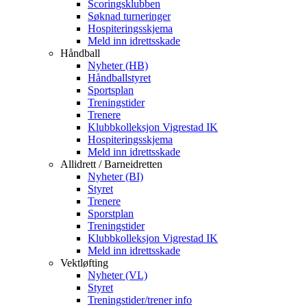
Scoringsklubben
Søknad turneringer
Hospiteringsskjema
Meld inn idrettsskade
Håndball
Nyheter (HB)
Håndballstyret
Sportsplan
Treningstider
Trenere
Klubbkolleksjon Vigrestad IK
Hospiteringsskjema
Meld inn idrettsskade
Allidrett / Barneidretten
Nyheter (BI)
Styret
Trenere
Sporstplan
Treningstider
Klubbkolleksjon Vigrestad IK
Meld inn idrettsskade
Vektløfting
Nyheter (VL)
Styret
Treningstider/trener info