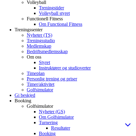
Volleyball
Treningstider
Volleyball styret
Functionell Fitness
Om Functional Fitness
Treningssenter
Nyheter (TS)
Treningsstudio
Medlemskap
Bedriftsmedlemsskap
Om oss
Styret
Instruktører og studioverter
Timeplan
Personlig trening og priser
Timer/aktivitet
Golfsimulator
Gi beskjed
Booking
Golfsimulator
Nyheter (GS)
Om Golfsimulator
Turnering
Resultater
Booking