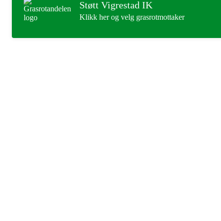
Støtt Vigrestad IK
Klikk her og velg grasrotmottaker