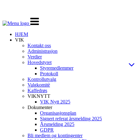
Veksle
navigasjon
HJEM
VIK
Kontakt oss
Administrasjon
Verdier
Hovedstyret
Styremedlemmer
Protokoll
Kontrollutvalg
Valgkomitè
Kaffedrøs
VIKNYTT
VIK Nytt 2025
Dokumenter
Organisasjonsplan
Signert referat årsmelding 2025
Årsmelding 2025
GDPR
Bli medlem og kontingenter