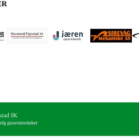
ER
stad IK
elg grasrotmottaker