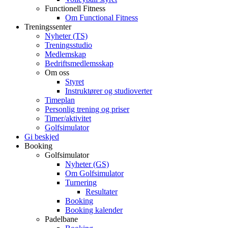
Functionell Fitness
Om Functional Fitness
Treningssenter
Nyheter (TS)
Treningsstudio
Medlemskap
Bedriftsmedlemsskap
Om oss
Styret
Instruktører og studioverter
Timeplan
Personlig trening og priser
Timer/aktivitet
Golfsimulator
Gi beskjed
Booking
Golfsimulator
Nyheter (GS)
Om Golfsimulator
Turnering
Resultater
Booking
Booking kalender
Padelbane