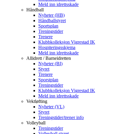
Meld inn idrettsskade
Håndball
Nyheter (HB)
Håndballstyret
Sportsplan
Treningstider
Trenere
Klubbkolleksjon Vigrestad IK
Hospiteringsskjema
Meld inn idrettsskade
Allidrett / Barneidretten
Nyheter (BI)
Styret
Trenere
Sporstplan
Treningstider
Klubbkolleksjon Vigrestad IK
Meld inn idrettsskade
Vektløfting
Nyheter (VL)
Styret
Treningstider/trener info
Volleyball
Treningstider
Volleyball styret