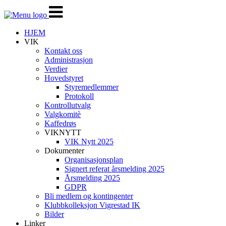
Veksle
navigasjon
HJEM
VIK
Kontakt oss
Administrasjon
Verdier
Hovedstyret
Styremedlemmer
Protokoll
Kontrollutvalg
Valgkomitè
Kaffedrøs
VIKNYTT
VIK Nytt 2025
Dokumenter
Organisasjonsplan
Signert referat årsmelding 2025
Årsmelding 2025
GDPR
Bli medlem og kontingenter
Klubbkolleksjon Vigrestad IK
Bilder
Linker