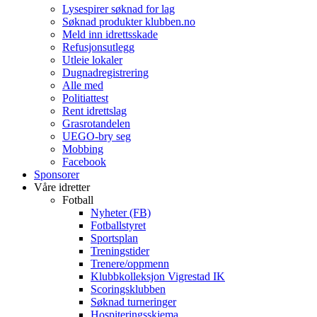
Lysespirer søknad for lag
Søknad produkter klubben.no
Meld inn idrettsskade
Refusjonsutlegg
Utleie lokaler
Dugnadregistrering
Alle med
Politiattest
Rent idrettslag
Grasrotandelen
UEGO-bry seg
Mobbing
Facebook
Sponsorer
Våre idretter
Fotball
Nyheter (FB)
Fotballstyret
Sportsplan
Treningstider
Trenere/oppmenn
Klubbkolleksjon Vigrestad IK
Scoringsklubben
Søknad turneringer
Hospiteringsskjema