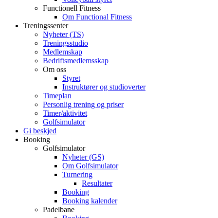
Functionell Fitness
Om Functional Fitness
Treningssenter
Nyheter (TS)
Treningsstudio
Medlemskap
Bedriftsmedlemsskap
Om oss
Styret
Instruktører og studioverter
Timeplan
Personlig trening og priser
Timer/aktivitet
Golfsimulator
Gi beskjed
Booking
Golfsimulator
Nyheter (GS)
Om Golfsimulator
Turnering
Resultater
Booking
Booking kalender
Padelbane