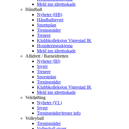
Meld inn idrettsskade
Håndball
Nyheter (HB)
Håndballstyret
Sportsplan
Treningstider
Trenere
Klubbkolleksjon Vigrestad IK
Hospiteringsskjema
Meld inn idrettsskade
Allidrett / Barneidretten
Nyheter (BI)
Styret
Trenere
Sporstplan
Treningstider
Klubbkolleksjon Vigrestad IK
Meld inn idrettsskade
Vektløfting
Nyheter (VL)
Styret
Treningstider/trener info
Volleyball
Treningstider
Volleyball styret