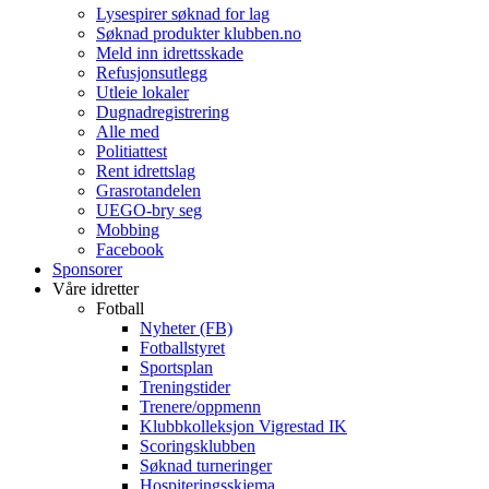
Lysespirer søknad for lag
Søknad produkter klubben.no
Meld inn idrettsskade
Refusjonsutlegg
Utleie lokaler
Dugnadregistrering
Alle med
Politiattest
Rent idrettslag
Grasrotandelen
UEGO-bry seg
Mobbing
Facebook
Sponsorer
Våre idretter
Fotball
Nyheter (FB)
Fotballstyret
Sportsplan
Treningstider
Trenere/oppmenn
Klubbkolleksjon Vigrestad IK
Scoringsklubben
Søknad turneringer
Hospiteringsskjema