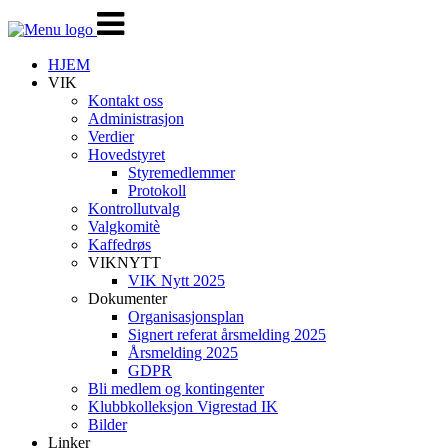
Veksle
navigasjon
HJEM
VIK
Kontakt oss
Administrasjon
Verdier
Hovedstyret
Styremedlemmer
Protokoll
Kontrollutvalg
Valgkomitè
Kaffedrøs
VIKNYTT
VIK Nytt 2025
Dokumenter
Organisasjonsplan
Signert referat årsmelding 2025
Årsmelding 2025
GDPR
Bli medlem og kontingenter
Klubbkolleksjon Vigrestad IK
Bilder
Linker