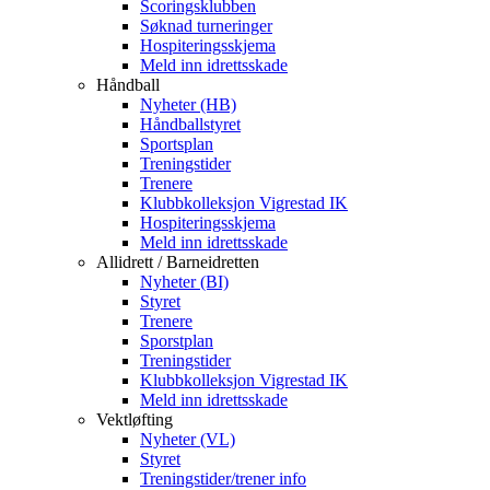
Scoringsklubben
Søknad turneringer
Hospiteringsskjema
Meld inn idrettsskade
Håndball
Nyheter (HB)
Håndballstyret
Sportsplan
Treningstider
Trenere
Klubbkolleksjon Vigrestad IK
Hospiteringsskjema
Meld inn idrettsskade
Allidrett / Barneidretten
Nyheter (BI)
Styret
Trenere
Sporstplan
Treningstider
Klubbkolleksjon Vigrestad IK
Meld inn idrettsskade
Vektløfting
Nyheter (VL)
Styret
Treningstider/trener info