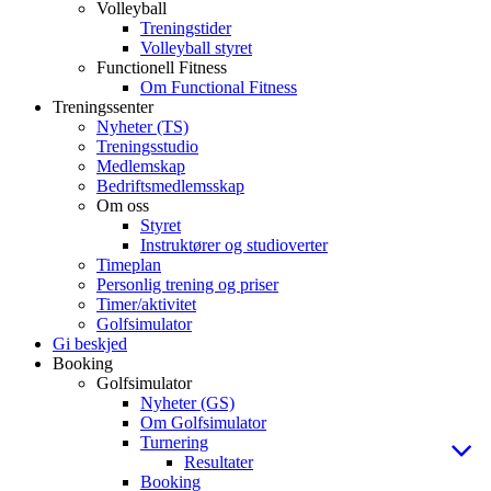
Volleyball
Treningstider
Volleyball styret
Functionell Fitness
Om Functional Fitness
Treningssenter
Nyheter (TS)
Treningsstudio
Medlemskap
Bedriftsmedlemsskap
Om oss
Styret
Instruktører og studioverter
Timeplan
Personlig trening og priser
Timer/aktivitet
Golfsimulator
Gi beskjed
Booking
Golfsimulator
Nyheter (GS)
Om Golfsimulator
Turnering
Resultater
Booking