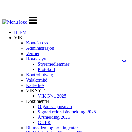
Veksle
navigasjon
HJEM
VIK
Kontakt oss
Administrasjon
Verdier
Hovedstyret
Styremedlemmer
Protokoll
Kontrollutvalg
Valgkomitè
Kaffedrøs
VIKNYTT
VIK Nytt 2025
Dokumenter
Organisasjonsplan
Signert referat årsmelding 2025
Årsmelding 2025
GDPR
Bli medlem og kontingenter