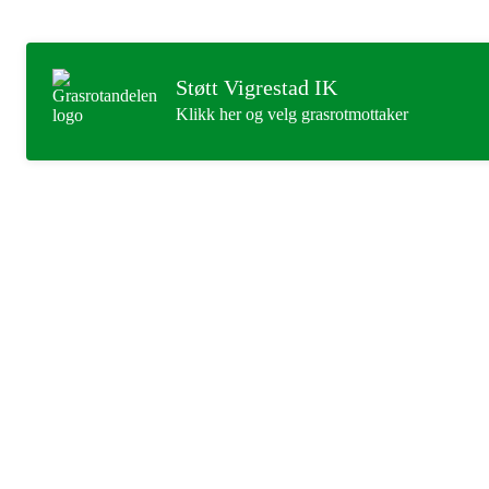
Støtt Vigrestad IK
Klikk her og velg grasrotmottaker