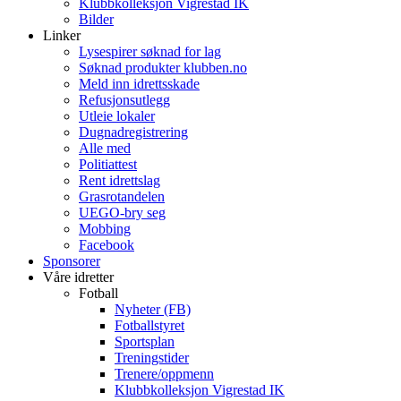
Klubbkolleksjon Vigrestad IK
Bilder
Linker
Lysespirer søknad for lag
Søknad produkter klubben.no
Meld inn idrettsskade
Refusjonsutlegg
Utleie lokaler
Dugnadregistrering
Alle med
Politiattest
Rent idrettslag
Grasrotandelen
UEGO-bry seg
Mobbing
Facebook
Sponsorer
Våre idretter
Fotball
Nyheter (FB)
Fotballstyret
Sportsplan
Treningstider
Trenere/oppmenn
Klubbkolleksjon Vigrestad IK