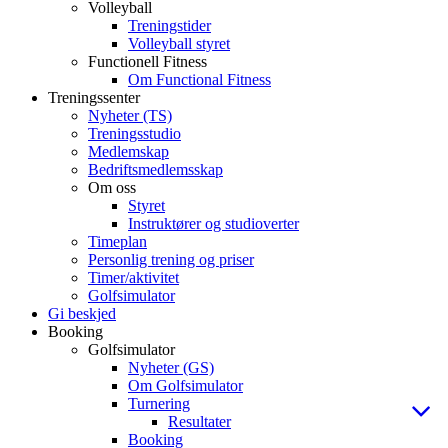
Volleyball
Treningstider
Volleyball styret
Functionell Fitness
Om Functional Fitness
Treningssenter
Nyheter (TS)
Treningsstudio
Medlemskap
Bedriftsmedlemsskap
Om oss
Styret
Instruktører og studioverter
Timeplan
Personlig trening og priser
Timer/aktivitet
Golfsimulator
Gi beskjed
Booking
Golfsimulator
Nyheter (GS)
Om Golfsimulator
Turnering
Resultater
Booking