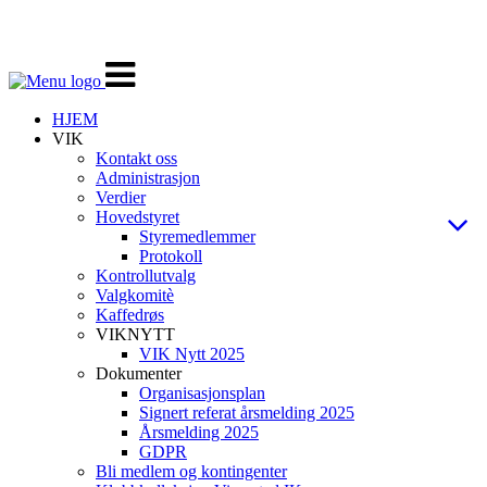
Veksle
navigasjon
HJEM
VIK
Kontakt oss
Administrasjon
Verdier
Hovedstyret
Styremedlemmer
Protokoll
Kontrollutvalg
Valgkomitè
Kaffedrøs
VIKNYTT
VIK Nytt 2025
Dokumenter
Organisasjonsplan
Signert referat årsmelding 2025
Årsmelding 2025
GDPR
Bli medlem og kontingenter