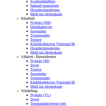
Scoringsklubben
Søknad turneringer
Hospiteringsskjema
Meld inn idrettsskade
Håndball
Nyheter (HB)
Håndballstyret
Sportsplan
Treningstider
Trenere
Klubbkolleksjon Vigrestad IK
Hospiteringsskjema
Meld inn idrettsskade
Allidrett / Barneidretten
Nyheter (BI)
Styret
Trenere
Sporstplan
Treningstider
Klubbkolleksjon Vigrestad IK
Meld inn idrettsskade
Vektløfting
Nyheter (VL)
Styret
Treningstider/trener info