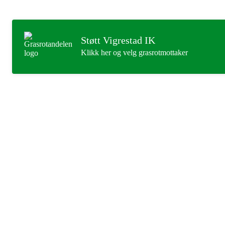
Støtt Vigrestad IK
Klikk her og velg grasrotmottaker