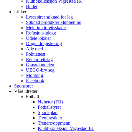
Klubbkolleksjon Vigrestad IK
Bilder
Linker
Lysespirer søknad for lag
Søknad produkter klubben.no
Meld inn idrettsskade
Refusjonsutlegg
Utleie lokaler
Dugnadregistrering
Alle med
Politiattest
Rent idrettslag
Grasrotandelen
UEGO-bry seg
Mobbing
Facebook
Sponsorer
Våre idretter
Fotball
Nyheter (FB)
Fotballstyret
Sportsplan
Treningstider
Trenere/oppmenn
Klubbkolleksjon Vigrestad IK