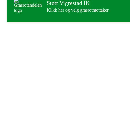
Støtt Vigrestad IK
Klikk her og velg grasrotmottaker