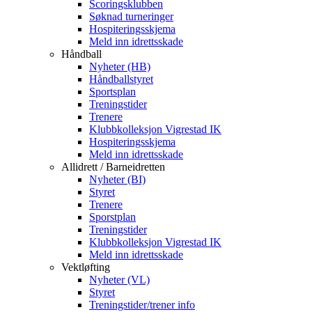
Scoringsklubben
Søknad turneringer
Hospiteringsskjema
Meld inn idrettsskade
Håndball
Nyheter (HB)
Håndballstyret
Sportsplan
Treningstider
Trenere
Klubbkolleksjon Vigrestad IK
Hospiteringsskjema
Meld inn idrettsskade
Allidrett / Barneidretten
Nyheter (BI)
Styret
Trenere
Sporstplan
Treningstider
Klubbkolleksjon Vigrestad IK
Meld inn idrettsskade
Vektløfting
Nyheter (VL)
Styret
Treningstider/trener info