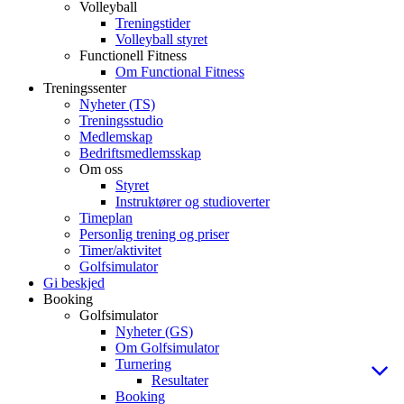
Volleyball
Treningstider
Volleyball styret
Functionell Fitness
Om Functional Fitness
Treningssenter
Nyheter (TS)
Treningsstudio
Medlemskap
Bedriftsmedlemsskap
Om oss
Styret
Instruktører og studioverter
Timeplan
Personlig trening og priser
Timer/aktivitet
Golfsimulator
Gi beskjed
Booking
Golfsimulator
Nyheter (GS)
Om Golfsimulator
Turnering
Resultater
Booking