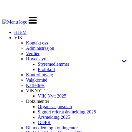
Veksle
navigasjon
HJEM
VIK
Kontakt oss
Administrasjon
Verdier
Hovedstyret
Styremedlemmer
Protokoll
Kontrollutvalg
Valgkomitè
Kaffedrøs
VIKNYTT
VIK Nytt 2025
Dokumenter
Organisasjonsplan
Signert referat årsmelding 2025
Årsmelding 2025
GDPR
Bli medlem og kontingenter