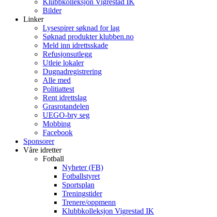
Klubbkolleksjon Vigrestad IK
Bilder
Linker
Lysespirer søknad for lag
Søknad produkter klubben.no
Meld inn idrettsskade
Refusjonsutlegg
Utleie lokaler
Dugnadregistrering
Alle med
Politiattest
Rent idrettslag
Grasrotandelen
UEGO-bry seg
Mobbing
Facebook
Sponsorer
Våre idretter
Fotball
Nyheter (FB)
Fotballstyret
Sportsplan
Treningstider
Trenere/oppmenn
Klubbkolleksjon Vigrestad IK