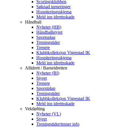
Scoringsklubben
Søknad turneringer
Hospiteringsskjema
Meld inn idrettsskade
Håndball
Nyheter (HB)
Håndballstyret
Sportsplan
Treningstider
Trenere
Klubbkolleksjon Vigrestad IK
Hospiteringsskjema
Meld inn idrettsskade
Allidrett / Barneidretten
Nyheter (BI)
Styret
Trenere
Sporstplan
Treningstider
Klubbkolleksjon Vigrestad IK
Meld inn idrettsskade
Vektløfting
Nyheter (VL)
Styret
Treningstider/trener info