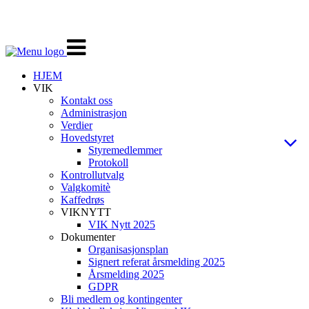
Veksle
navigasjon
HJEM
VIK
Kontakt oss
Administrasjon
Verdier
Hovedstyret
Styremedlemmer
Protokoll
Kontrollutvalg
Valgkomitè
Kaffedrøs
VIKNYTT
VIK Nytt 2025
Dokumenter
Organisasjonsplan
Signert referat årsmelding 2025
Årsmelding 2025
GDPR
Bli medlem og kontingenter