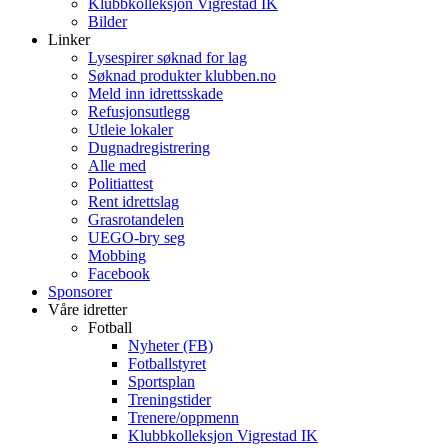
Klubbkolleksjon Vigrestad IK
Bilder
Linker
Lysespirer søknad for lag
Søknad produkter klubben.no
Meld inn idrettsskade
Refusjonsutlegg
Utleie lokaler
Dugnadregistrering
Alle med
Politiattest
Rent idrettslag
Grasrotandelen
UEGO-bry seg
Mobbing
Facebook
Sponsorer
Våre idretter
Fotball
Nyheter (FB)
Fotballstyret
Sportsplan
Treningstider
Trenere/oppmenn
Klubbkolleksjon Vigrestad IK