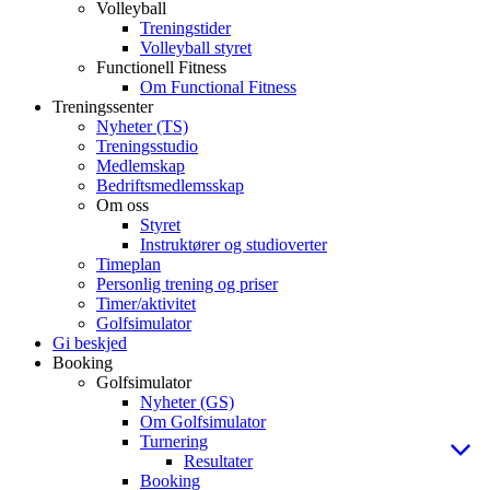
Volleyball
Treningstider
Volleyball styret
Functionell Fitness
Om Functional Fitness
Treningssenter
Nyheter (TS)
Treningsstudio
Medlemskap
Bedriftsmedlemsskap
Om oss
Styret
Instruktører og studioverter
Timeplan
Personlig trening og priser
Timer/aktivitet
Golfsimulator
Gi beskjed
Booking
Golfsimulator
Nyheter (GS)
Om Golfsimulator
Turnering
Resultater
Booking