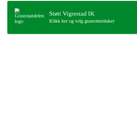
Støtt Vigrestad IK
Klikk her og velg grasrotmottaker