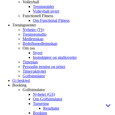
Volleyball
Treningstider
Volleyball styret
Functionell Fitness
Om Functional Fitness
Treningssenter
Nyheter (TS)
Treningsstudio
Medlemskap
Bedriftsmedlemsskap
Om oss
Styret
Instruktører og studioverter
Timeplan
Personlig trening og priser
Timer/aktivitet
Golfsimulator
Gi beskjed
Booking
Golfsimulator
Nyheter (GS)
Om Golfsimulator
Turnering
Resultater
Booking