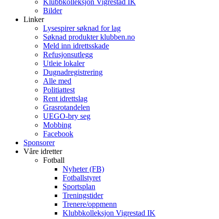
Klubbkolleksjon Vigrestad IK
Bilder
Linker
Lysespirer søknad for lag
Søknad produkter klubben.no
Meld inn idrettsskade
Refusjonsutlegg
Utleie lokaler
Dugnadregistrering
Alle med
Politiattest
Rent idrettslag
Grasrotandelen
UEGO-bry seg
Mobbing
Facebook
Sponsorer
Våre idretter
Fotball
Nyheter (FB)
Fotballstyret
Sportsplan
Treningstider
Trenere/oppmenn
Klubbkolleksjon Vigrestad IK