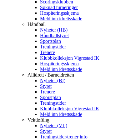
Scoringsklubben
Søknad turneringer
Hospiteringsskjema
Meld inn idrettsskade
Håndball
Nyheter (HB)
Håndballstyret
Sportsplan
Treningstider
Trenere
Klubbkolleksjon Vigrestad IK
Hospiteringsskjema
Meld inn idrettsskade
Allidrett / Barneidretten
Nyheter (BI)
Styret
Trenere
Sporstplan
Treningstider
Klubbkolleksjon Vigrestad IK
Meld inn idrettsskade
Vektløfting
Nyheter (VL)
Styret
Treningstider/trener info