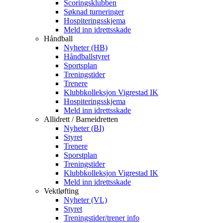
Scoringsklubben
Søknad turneringer
Hospiteringsskjema
Meld inn idrettsskade
Håndball
Nyheter (HB)
Håndballstyret
Sportsplan
Treningstider
Trenere
Klubbkolleksjon Vigrestad IK
Hospiteringsskjema
Meld inn idrettsskade
Allidrett / Barneidretten
Nyheter (BI)
Styret
Trenere
Sporstplan
Treningstider
Klubbkolleksjon Vigrestad IK
Meld inn idrettsskade
Vektløfting
Nyheter (VL)
Styret
Treningstider/trener info