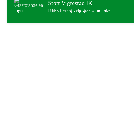
Støtt Vigrestad IK
Klikk her og velg grasrotmottaker