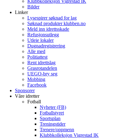
Klubbkolleksjon Vigrestad IK
Bilder
Linker
Lysespirer søknad for lag
Søknad produkter klubben.no
Meld inn idrettsskade
Refusjonsutlegg
Utleie lokaler
Dugnadregistrering
Alle med
Politiattest
Rent idrettslag
Grasrotandelen
UEGO-bry seg
Mobbing
Facebook
Sponsorer
Våre idretter
Fotball
Nyheter (FB)
Fotballstyret
Sportsplan
Treningstider
Trenere/oppmenn
Klubbkolleksjon Vigrestad IK