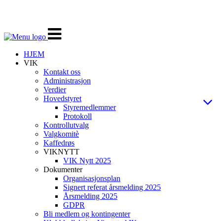
Veksle
navigasjon
HJEM
VIK
Kontakt oss
Administrasjon
Verdier
Hovedstyret
Styremedlemmer
Protokoll
Kontrollutvalg
Valgkomitè
Kaffedrøs
VIKNYTT
VIK Nytt 2025
Dokumenter
Organisasjonsplan
Signert referat årsmelding 2025
Årsmelding 2025
GDPR
Bli medlem og kontingenter