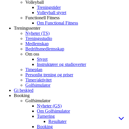
Volleyball
Treningstider
Volleyball styret
Functionell Fitness
Om Functional Fitness
Treningssenter
Nyheter (TS)
Treningsstudio
Medlemskap
Bedriftsmedlemsskap
Om oss
Styret
Instruktører og studioverter
Timeplan
Personlig trening og priser
Timer/aktivitet
Golfsimulator
Gi beskjed
Booking
Golfsimulator
Nyheter (GS)
Om Golfsimulator
Turnering
Resultater
Booking