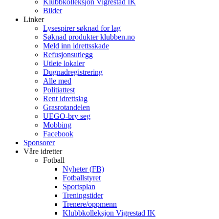
Klubbkolleksjon Vigrestad IK
Bilder
Linker
Lysespirer søknad for lag
Søknad produkter klubben.no
Meld inn idrettsskade
Refusjonsutlegg
Utleie lokaler
Dugnadregistrering
Alle med
Politiattest
Rent idrettslag
Grasrotandelen
UEGO-bry seg
Mobbing
Facebook
Sponsorer
Våre idretter
Fotball
Nyheter (FB)
Fotballstyret
Sportsplan
Treningstider
Trenere/oppmenn
Klubbkolleksjon Vigrestad IK