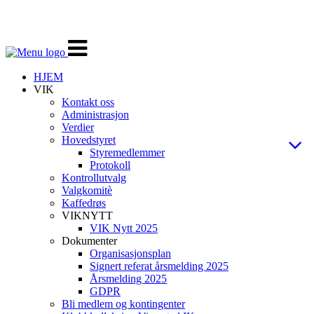
Veksle
navigasjon
HJEM
VIK
Kontakt oss
Administrasjon
Verdier
Hovedstyret
Styremedlemmer
Protokoll
Kontrollutvalg
Valgkomitè
Kaffedrøs
VIKNYTT
VIK Nytt 2025
Dokumenter
Organisasjonsplan
Signert referat årsmelding 2025
Årsmelding 2025
GDPR
Bli medlem og kontingenter