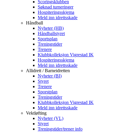
Scoringsklubben
Søknad turneringer
Hospiteringsskjema
Meld inn idrettsskade
Håndball
Nyheter (HB)
Håndballstyret
Sportsplan
Treningstider
Trenere
Klubbkolleksjon Vigrestad IK
Hospiteringsskjema
Meld inn idrettsskade
Allidrett / Barneidretten
Nyheter (BI)
Styret
Trenere
Sporstplan
Treningstider
Klubbkolleksjon Vigrestad IK
Meld inn idrettsskade
Vektløfting
Nyheter (VL)
Styret
Treningstider/trener info