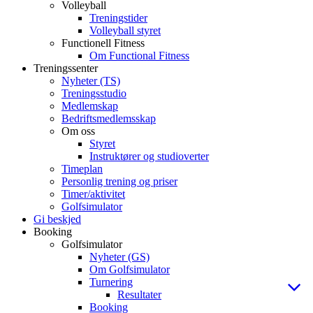
Volleyball
Treningstider
Volleyball styret
Functionell Fitness
Om Functional Fitness
Treningssenter
Nyheter (TS)
Treningsstudio
Medlemskap
Bedriftsmedlemsskap
Om oss
Styret
Instruktører og studioverter
Timeplan
Personlig trening og priser
Timer/aktivitet
Golfsimulator
Gi beskjed
Booking
Golfsimulator
Nyheter (GS)
Om Golfsimulator
Turnering
Resultater
Booking