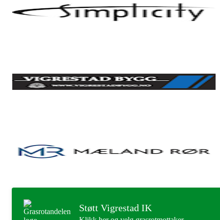
Støtt Vigrestad IK
Klikk her og velg grasrotmottaker