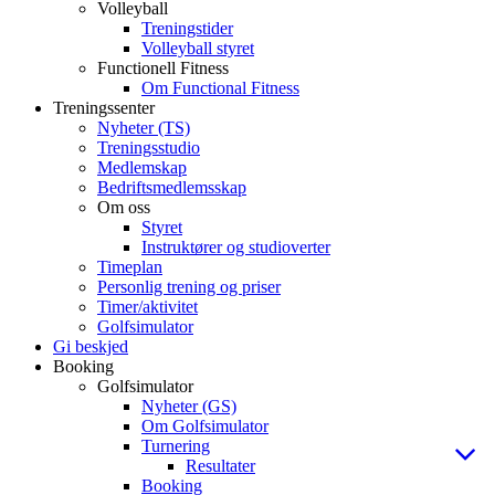
Volleyball
Treningstider
Volleyball styret
Functionell Fitness
Om Functional Fitness
Treningssenter
Nyheter (TS)
Treningsstudio
Medlemskap
Bedriftsmedlemsskap
Om oss
Styret
Instruktører og studioverter
Timeplan
Personlig trening og priser
Timer/aktivitet
Golfsimulator
Gi beskjed
Booking
Golfsimulator
Nyheter (GS)
Om Golfsimulator
Turnering
Resultater
Booking