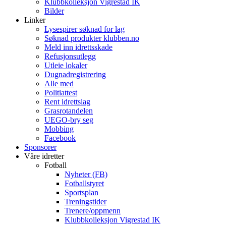
Klubbkolleksjon Vigrestad IK
Bilder
Linker
Lysespirer søknad for lag
Søknad produkter klubben.no
Meld inn idrettsskade
Refusjonsutlegg
Utleie lokaler
Dugnadregistrering
Alle med
Politiattest
Rent idrettslag
Grasrotandelen
UEGO-bry seg
Mobbing
Facebook
Sponsorer
Våre idretter
Fotball
Nyheter (FB)
Fotballstyret
Sportsplan
Treningstider
Trenere/oppmenn
Klubbkolleksjon Vigrestad IK