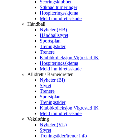
Scoringsklubben
Søknad turneringer
Hospiteringsskjema
Meld inn idrettsskade
Håndball
Nyheter (HB)
Håndballstyret
Sportsplan
Treningstider
Trenere
Klubbkolleksjon Vigrestad IK
Hospiteringsskjema
Meld inn idrettsskade
Allidrett / Barneidretten
Nyheter (BI)
Styret
Trenere
Sporstplan
Treningstider
Klubbkolleksjon Vigrestad IK
Meld inn idrettsskade
Vektløfting
Nyheter (VL)
Styret
Treningstider/trener info