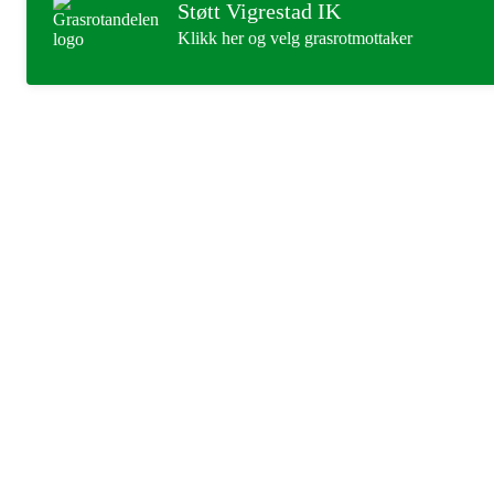
Støtt Vigrestad IK
Klikk her og velg grasrotmottaker