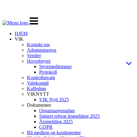
Veksle
navigasjon
HJEM
VIK
Kontakt oss
Administrasjon
Verdier
Hovedstyret
Styremedlemmer
Protokoll
Kontrollutvalg
Valgkomitè
Kaffedrøs
VIKNYTT
VIK Nytt 2025
Dokumenter
Organisasjonsplan
Signert referat årsmelding 2025
Årsmelding 2025
GDPR
Bli medlem og kontingenter