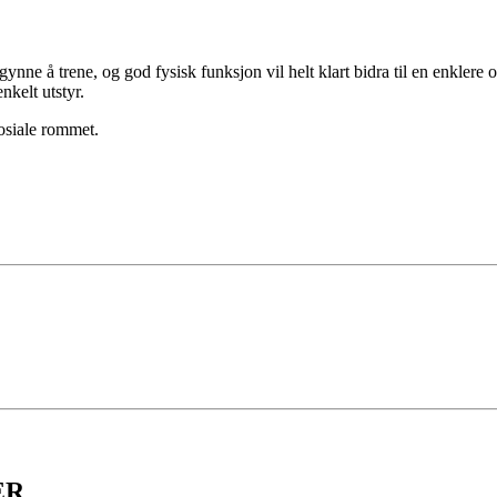
egynne å trene, og god fysisk funksjon vil helt klart bidra til en enklere
nkelt utstyr.
sosiale rommet.
ER