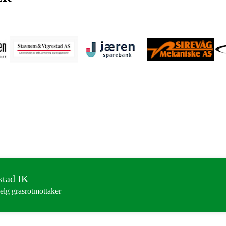
stad IK
elg grasrotmottaker