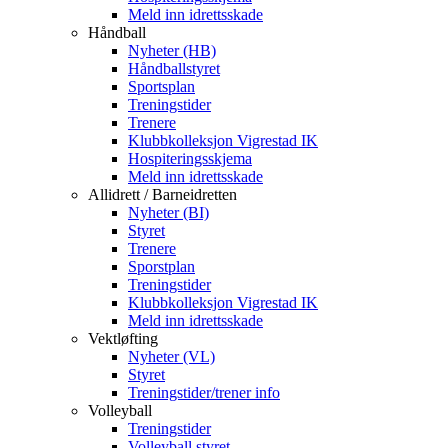
Meld inn idrettsskade
Håndball
Nyheter (HB)
Håndballstyret
Sportsplan
Treningstider
Trenere
Klubbkolleksjon Vigrestad IK
Hospiteringsskjema
Meld inn idrettsskade
Allidrett / Barneidretten
Nyheter (BI)
Styret
Trenere
Sporstplan
Treningstider
Klubbkolleksjon Vigrestad IK
Meld inn idrettsskade
Vektløfting
Nyheter (VL)
Styret
Treningstider/trener info
Volleyball
Treningstider
Volleyball styret