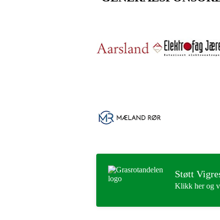
Støtt Vigre
Klikk her og v