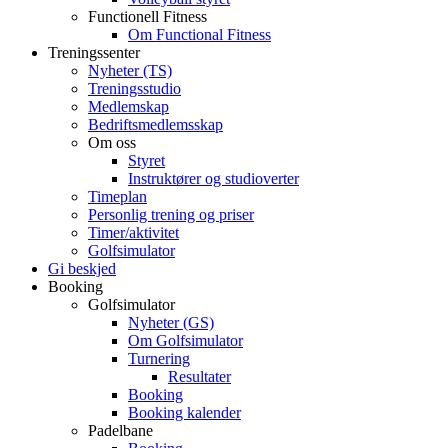
Functionell Fitness
Om Functional Fitness
Treningssenter
Nyheter (TS)
Treningsstudio
Medlemskap
Bedriftsmedlemsskap
Om oss
Styret
Instruktører og studioverter
Timeplan
Personlig trening og priser
Timer/aktivitet
Golfsimulator
Gi beskjed
Booking
Golfsimulator
Nyheter (GS)
Om Golfsimulator
Turnering
Resultater
Booking
Booking kalender
Padelbane