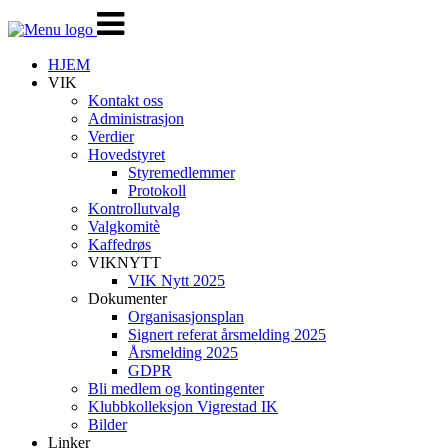
Veksle
navigasjon
HJEM
VIK
Kontakt oss
Administrasjon
Verdier
Hovedstyret
Styremedlemmer
Protokoll
Kontrollutvalg
Valgkomitè
Kaffedrøs
VIKNYTT
VIK Nytt 2025
Dokumenter
Organisasjonsplan
Signert referat årsmelding 2025
Årsmelding 2025
GDPR
Bli medlem og kontingenter
Klubbkolleksjon Vigrestad IK
Bilder
Linker