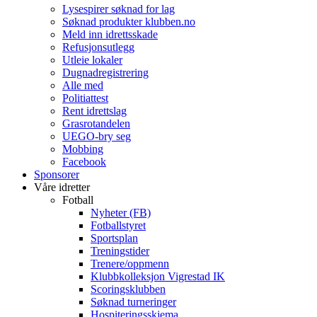
Lysespirer søknad for lag
Søknad produkter klubben.no
Meld inn idrettsskade
Refusjonsutlegg
Utleie lokaler
Dugnadregistrering
Alle med
Politiattest
Rent idrettslag
Grasrotandelen
UEGO-bry seg
Mobbing
Facebook
Sponsorer
Våre idretter
Fotball
Nyheter (FB)
Fotballstyret
Sportsplan
Treningstider
Trenere/oppmenn
Klubbkolleksjon Vigrestad IK
Scoringsklubben
Søknad turneringer
Hospiteringsskjema