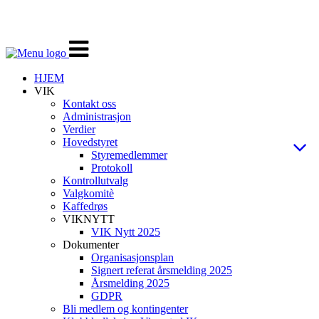
Veksle
navigasjon
HJEM
VIK
Kontakt oss
Administrasjon
Verdier
Hovedstyret
Styremedlemmer
Protokoll
Kontrollutvalg
Valgkomitè
Kaffedrøs
VIKNYTT
VIK Nytt 2025
Dokumenter
Organisasjonsplan
Signert referat årsmelding 2025
Årsmelding 2025
GDPR
Bli medlem og kontingenter