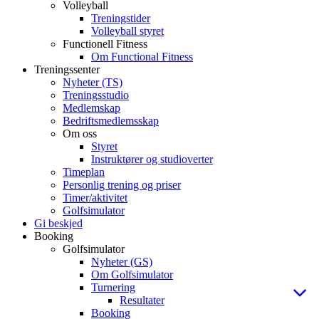
Volleyball
Treningstider
Volleyball styret
Functionell Fitness
Om Functional Fitness
Treningssenter
Nyheter (TS)
Treningsstudio
Medlemskap
Bedriftsmedlemsskap
Om oss
Styret
Instruktører og studioverter
Timeplan
Personlig trening og priser
Timer/aktivitet
Golfsimulator
Gi beskjed
Booking
Golfsimulator
Nyheter (GS)
Om Golfsimulator
Turnering
Resultater
Booking