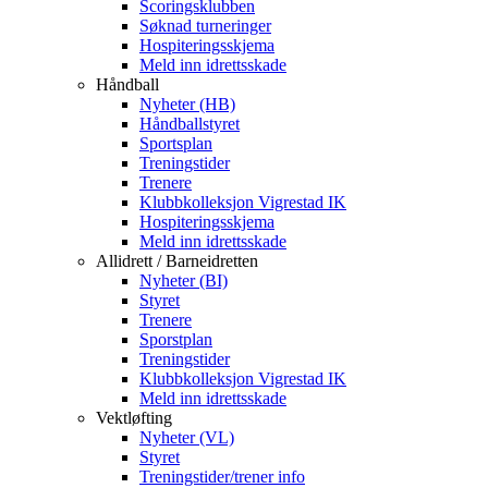
Scoringsklubben
Søknad turneringer
Hospiteringsskjema
Meld inn idrettsskade
Håndball
Nyheter (HB)
Håndballstyret
Sportsplan
Treningstider
Trenere
Klubbkolleksjon Vigrestad IK
Hospiteringsskjema
Meld inn idrettsskade
Allidrett / Barneidretten
Nyheter (BI)
Styret
Trenere
Sporstplan
Treningstider
Klubbkolleksjon Vigrestad IK
Meld inn idrettsskade
Vektløfting
Nyheter (VL)
Styret
Treningstider/trener info