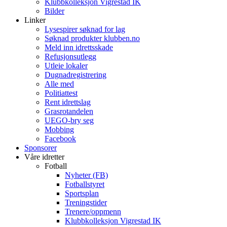
Klubbkolleksjon Vigrestad IK
Bilder
Linker
Lysespirer søknad for lag
Søknad produkter klubben.no
Meld inn idrettsskade
Refusjonsutlegg
Utleie lokaler
Dugnadregistrering
Alle med
Politiattest
Rent idrettslag
Grasrotandelen
UEGO-bry seg
Mobbing
Facebook
Sponsorer
Våre idretter
Fotball
Nyheter (FB)
Fotballstyret
Sportsplan
Treningstider
Trenere/oppmenn
Klubbkolleksjon Vigrestad IK