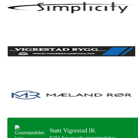
Støtt Vigrestad IK
Klikk her og velg grasrotmottaker