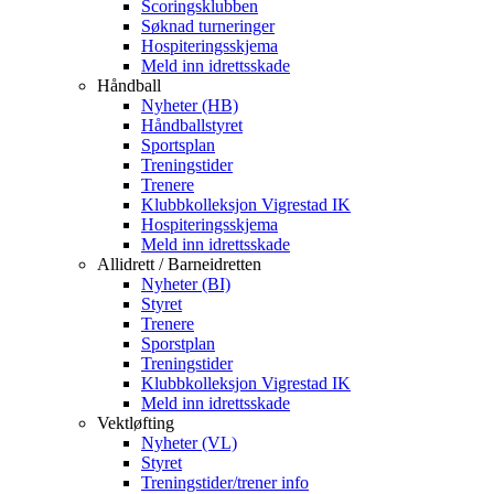
Scoringsklubben
Søknad turneringer
Hospiteringsskjema
Meld inn idrettsskade
Håndball
Nyheter (HB)
Håndballstyret
Sportsplan
Treningstider
Trenere
Klubbkolleksjon Vigrestad IK
Hospiteringsskjema
Meld inn idrettsskade
Allidrett / Barneidretten
Nyheter (BI)
Styret
Trenere
Sporstplan
Treningstider
Klubbkolleksjon Vigrestad IK
Meld inn idrettsskade
Vektløfting
Nyheter (VL)
Styret
Treningstider/trener info