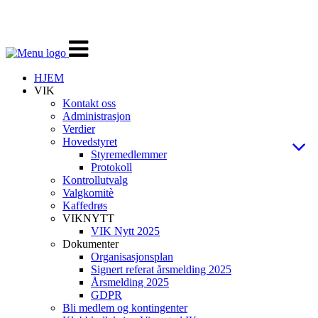
Veksle
navigasjon
HJEM
VIK
Kontakt oss
Administrasjon
Verdier
Hovedstyret
Styremedlemmer
Protokoll
Kontrollutvalg
Valgkomitè
Kaffedrøs
VIKNYTT
VIK Nytt 2025
Dokumenter
Organisasjonsplan
Signert referat årsmelding 2025
Årsmelding 2025
GDPR
Bli medlem og kontingenter