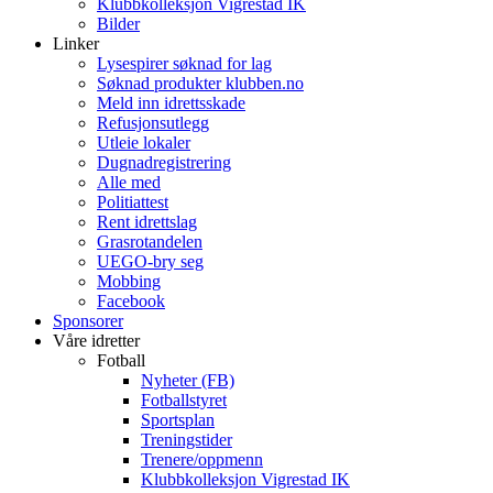
Klubbkolleksjon Vigrestad IK
Bilder
Linker
Lysespirer søknad for lag
Søknad produkter klubben.no
Meld inn idrettsskade
Refusjonsutlegg
Utleie lokaler
Dugnadregistrering
Alle med
Politiattest
Rent idrettslag
Grasrotandelen
UEGO-bry seg
Mobbing
Facebook
Sponsorer
Våre idretter
Fotball
Nyheter (FB)
Fotballstyret
Sportsplan
Treningstider
Trenere/oppmenn
Klubbkolleksjon Vigrestad IK