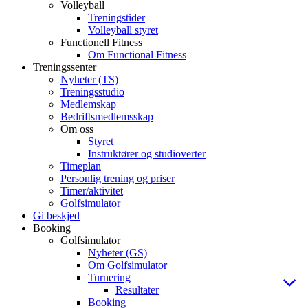
Volleyball
Treningstider
Volleyball styret
Functionell Fitness
Om Functional Fitness
Treningssenter
Nyheter (TS)
Treningsstudio
Medlemskap
Bedriftsmedlemsskap
Om oss
Styret
Instruktører og studioverter
Timeplan
Personlig trening og priser
Timer/aktivitet
Golfsimulator
Gi beskjed
Booking
Golfsimulator
Nyheter (GS)
Om Golfsimulator
Turnering
Resultater
Booking