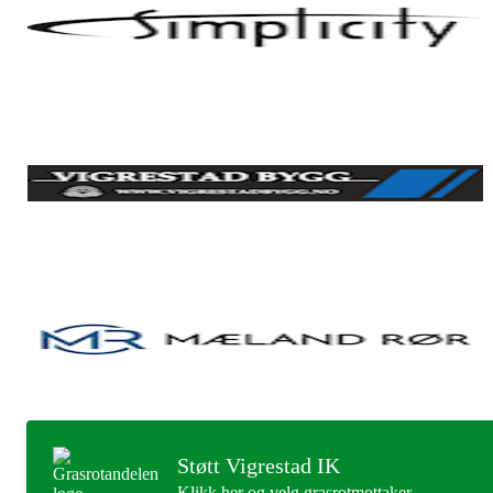
Støtt Vigrestad IK
Klikk her og velg grasrotmottaker