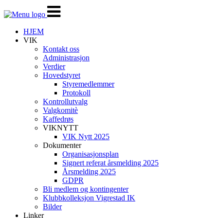
Veksle
navigasjon
HJEM
VIK
Kontakt oss
Administrasjon
Verdier
Hovedstyret
Styremedlemmer
Protokoll
Kontrollutvalg
Valgkomitè
Kaffedrøs
VIKNYTT
VIK Nytt 2025
Dokumenter
Organisasjonsplan
Signert referat årsmelding 2025
Årsmelding 2025
GDPR
Bli medlem og kontingenter
Klubbkolleksjon Vigrestad IK
Bilder
Linker