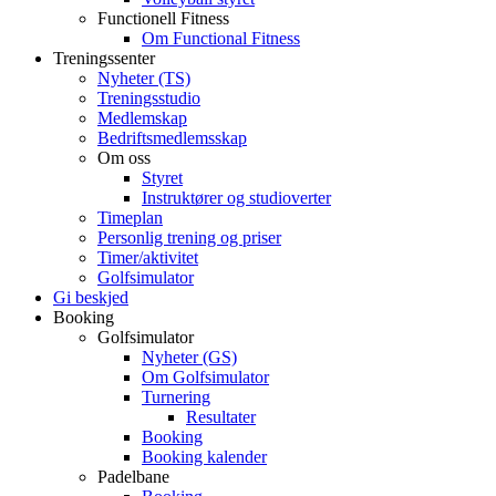
Functionell Fitness
Om Functional Fitness
Treningssenter
Nyheter (TS)
Treningsstudio
Medlemskap
Bedriftsmedlemsskap
Om oss
Styret
Instruktører og studioverter
Timeplan
Personlig trening og priser
Timer/aktivitet
Golfsimulator
Gi beskjed
Booking
Golfsimulator
Nyheter (GS)
Om Golfsimulator
Turnering
Resultater
Booking
Booking kalender
Padelbane