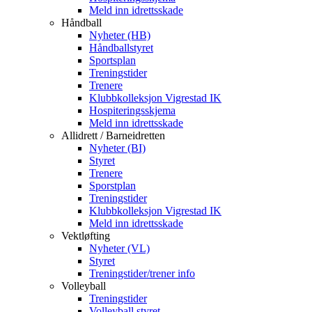
Meld inn idrettsskade
Håndball
Nyheter (HB)
Håndballstyret
Sportsplan
Treningstider
Trenere
Klubbkolleksjon Vigrestad IK
Hospiteringsskjema
Meld inn idrettsskade
Allidrett / Barneidretten
Nyheter (BI)
Styret
Trenere
Sporstplan
Treningstider
Klubbkolleksjon Vigrestad IK
Meld inn idrettsskade
Vektløfting
Nyheter (VL)
Styret
Treningstider/trener info
Volleyball
Treningstider
Volleyball styret