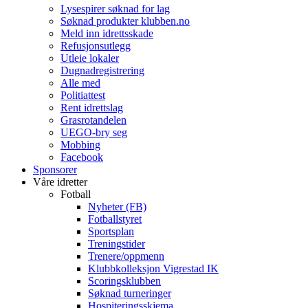
Lysespirer søknad for lag
Søknad produkter klubben.no
Meld inn idrettsskade
Refusjonsutlegg
Utleie lokaler
Dugnadregistrering
Alle med
Politiattest
Rent idrettslag
Grasrotandelen
UEGO-bry seg
Mobbing
Facebook
Sponsorer
Våre idretter
Fotball
Nyheter (FB)
Fotballstyret
Sportsplan
Treningstider
Trenere/oppmenn
Klubbkolleksjon Vigrestad IK
Scoringsklubben
Søknad turneringer
Hospiteringsskjema