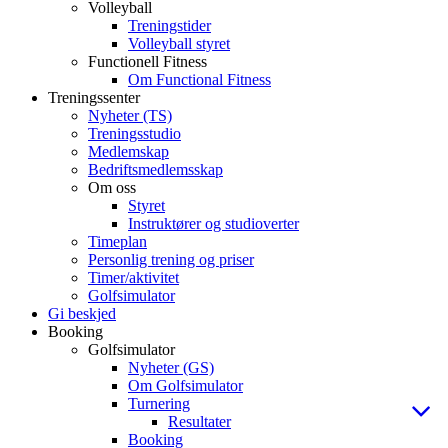
Volleyball
Treningstider
Volleyball styret
Functionell Fitness
Om Functional Fitness
Treningssenter
Nyheter (TS)
Treningsstudio
Medlemskap
Bedriftsmedlemsskap
Om oss
Styret
Instruktører og studioverter
Timeplan
Personlig trening og priser
Timer/aktivitet
Golfsimulator
Gi beskjed
Booking
Golfsimulator
Nyheter (GS)
Om Golfsimulator
Turnering
Resultater
Booking