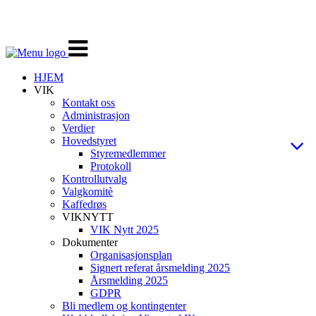
Veksle
navigasjon
HJEM
VIK
Kontakt oss
Administrasjon
Verdier
Hovedstyret
Styremedlemmer
Protokoll
Kontrollutvalg
Valgkomitè
Kaffedrøs
VIKNYTT
VIK Nytt 2025
Dokumenter
Organisasjonsplan
Signert referat årsmelding 2025
Årsmelding 2025
GDPR
Bli medlem og kontingenter