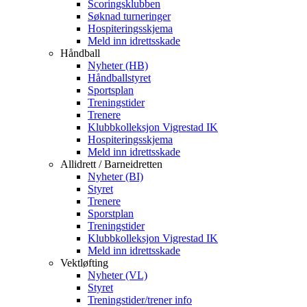
Scoringsklubben
Søknad turneringer
Hospiteringsskjema
Meld inn idrettsskade
Håndball
Nyheter (HB)
Håndballstyret
Sportsplan
Treningstider
Trenere
Klubbkolleksjon Vigrestad IK
Hospiteringsskjema
Meld inn idrettsskade
Allidrett / Barneidretten
Nyheter (BI)
Styret
Trenere
Sporstplan
Treningstider
Klubbkolleksjon Vigrestad IK
Meld inn idrettsskade
Vektløfting
Nyheter (VL)
Styret
Treningstider/trener info