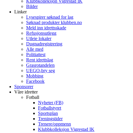
Klubbkolleksjon Vigrestad IK
Bilder
Linker
Lysespirer søknad for lag
Søknad produkter klubben.no
Meld inn idrettsskade
Refusjonsutlegg
Utleie lokaler
Dugnadregistrering
Alle med
Politiattest
Rent idrettslag
Grasrotandelen
UEGO-bry seg
Mobbing
Facebook
Sponsorer
Våre idretter
Fotball
Nyheter (FB)
Fotballstyret
Sportsplan
Treningstider
Trenere/oppmenn
Klubbkolleksjon Vigrestad IK