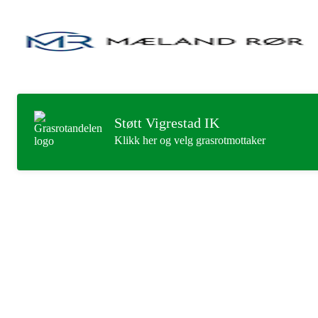
Støtt Vigrestad IK
Klikk her og velg grasrotmottaker