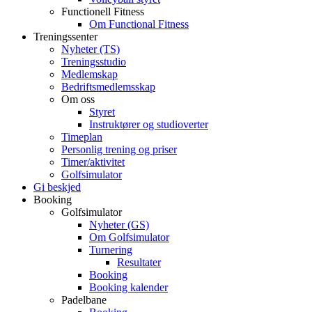
Functionell Fitness
Om Functional Fitness
Treningssenter
Nyheter (TS)
Treningsstudio
Medlemskap
Bedriftsmedlemsskap
Om oss
Styret
Instruktører og studioverter
Timeplan
Personlig trening og priser
Timer/aktivitet
Golfsimulator
Gi beskjed
Booking
Golfsimulator
Nyheter (GS)
Om Golfsimulator
Turnering
Resultater
Booking
Booking kalender
Padelbane