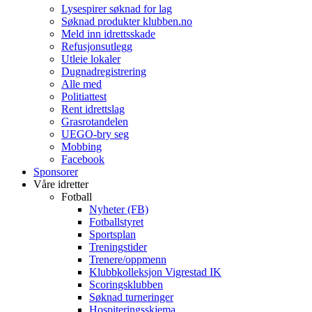
Lysespirer søknad for lag
Søknad produkter klubben.no
Meld inn idrettsskade
Refusjonsutlegg
Utleie lokaler
Dugnadregistrering
Alle med
Politiattest
Rent idrettslag
Grasrotandelen
UEGO-bry seg
Mobbing
Facebook
Sponsorer
Våre idretter
Fotball
Nyheter (FB)
Fotballstyret
Sportsplan
Treningstider
Trenere/oppmenn
Klubbkolleksjon Vigrestad IK
Scoringsklubben
Søknad turneringer
Hospiteringsskjema