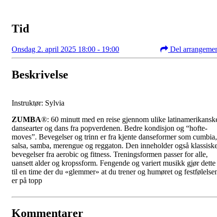
Tid
Onsdag 2. april 2025 18:00 - 19:00
Del arrangeme
Beskrivelse
Instruktør: Sylvia
ZUMBA
®: 60 minutt med en reise gjennom ulike latinamerikansk
dansearter og dans fra popverdenen. Bedre kondisjon og “hofte-
moves”. Bevegelser og trinn er fra kjente danseformer som cumbia,
salsa, samba, merengue og reggaton. Den inneholder også klassisk
bevegelser fra aerobic og fitness. Treningsformen passer for alle,
uansett alder og kropssform. Fengende og variert musikk gjør dette
til en time der du «glemmer» at du trener og humøret og festfølelse
er på topp
Kommentarer