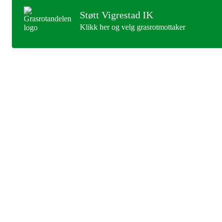
Støtt Vigrestad IK
Klikk her og velg grasrotmottaker