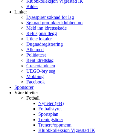
Klubbkolleksjon Vigrestad IK
Bilder
Linker
Lysespirer søknad for lag
Søknad produkter klubben.no
Meld inn idrettsskade
Refusjonsutlegg
Utleie lokaler
Dugnadregistrering
Alle med
Politiattest
Rent idrettslag
Grasrotandelen
UEGO-bry seg
Mobbing
Facebook
Sponsorer
Våre idretter
Fotball
Nyheter (FB)
Fotballstyret
Sportsplan
Treningstider
Trenere/oppmenn
Klubbkolleksjon Vigrestad IK