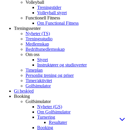
Volleyball
Treningstider
Volleyball styret
Functionell Fitness
Om Functional Fitness
Treningssenter
Nyheter (TS)
Treningsstudio
Medlemskap
Bedriftsmedlemsskap
Om oss
Styret
Instruktører og studioverter
Timeplan
Personlig trening og priser
Timer/aktivitet
Golfsimulator
Gi beskjed
Booking
Golfsimulator
Nyheter (GS)
Om Golfsimulator
Turnering
Resultater
Booking