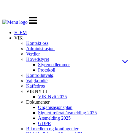
Veksle
navigasjon
HJEM
VIK
Kontakt oss
Administrasjon
Verdier
Hovedstyret
Styremedlemmer
Protokoll
Kontrollutvalg
Valgkomitè
Kaffedrøs
VIKNYTT
VIK Nytt 2025
Dokumenter
Organisasjonsplan
Signert referat årsmelding 2025
Årsmelding 2025
GDPR
Bli medlem og kontingenter