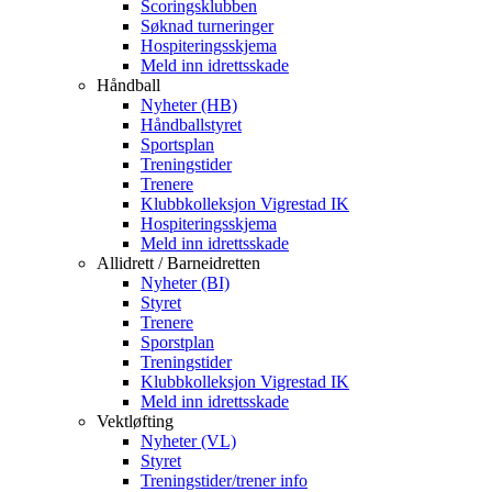
Scoringsklubben
Søknad turneringer
Hospiteringsskjema
Meld inn idrettsskade
Håndball
Nyheter (HB)
Håndballstyret
Sportsplan
Treningstider
Trenere
Klubbkolleksjon Vigrestad IK
Hospiteringsskjema
Meld inn idrettsskade
Allidrett / Barneidretten
Nyheter (BI)
Styret
Trenere
Sporstplan
Treningstider
Klubbkolleksjon Vigrestad IK
Meld inn idrettsskade
Vektløfting
Nyheter (VL)
Styret
Treningstider/trener info