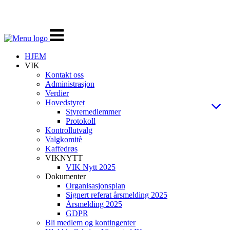
Veksle
navigasjon
HJEM
VIK
Kontakt oss
Administrasjon
Verdier
Hovedstyret
Styremedlemmer
Protokoll
Kontrollutvalg
Valgkomitè
Kaffedrøs
VIKNYTT
VIK Nytt 2025
Dokumenter
Organisasjonsplan
Signert referat årsmelding 2025
Årsmelding 2025
GDPR
Bli medlem og kontingenter