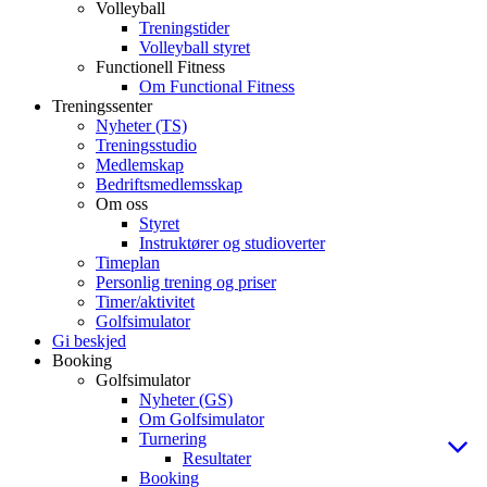
Volleyball
Treningstider
Volleyball styret
Functionell Fitness
Om Functional Fitness
Treningssenter
Nyheter (TS)
Treningsstudio
Medlemskap
Bedriftsmedlemsskap
Om oss
Styret
Instruktører og studioverter
Timeplan
Personlig trening og priser
Timer/aktivitet
Golfsimulator
Gi beskjed
Booking
Golfsimulator
Nyheter (GS)
Om Golfsimulator
Turnering
Resultater
Booking