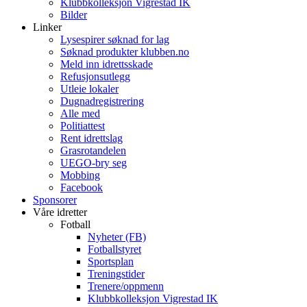
Klubbkolleksjon Vigrestad IK
Bilder
Linker
Lysespirer søknad for lag
Søknad produkter klubben.no
Meld inn idrettsskade
Refusjonsutlegg
Utleie lokaler
Dugnadregistrering
Alle med
Politiattest
Rent idrettslag
Grasrotandelen
UEGO-bry seg
Mobbing
Facebook
Sponsorer
Våre idretter
Fotball
Nyheter (FB)
Fotballstyret
Sportsplan
Treningstider
Trenere/oppmenn
Klubbkolleksjon Vigrestad IK