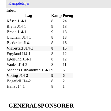
Kampdetaljer
Tabell
Lag
Kamp
Poeng
Kåsen J14-1
8
24
Bryne J14-1
9
18
Brodd J14-1
9
18
Undheim J14-1
8
18
Bjerkreim J14-1
8
16
Vigrestad J14-1
8
15
Frøyland J14-1
8
12
Egersund J14-1
8
12
Vaulen J14-2
8
11
Sandnes Ulf/Sandved J14-2
9
6
Viking J14-2
9
6
Bogafjell J14-2
8
2
Hana J14-1
8
1
GENERALSPONSORER