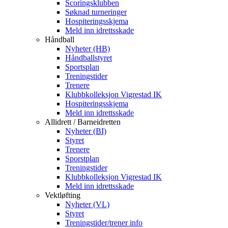
Scoringsklubben
Søknad turneringer
Hospiteringsskjema
Meld inn idrettsskade
Håndball
Nyheter (HB)
Håndballstyret
Sportsplan
Treningstider
Trenere
Klubbkolleksjon Vigrestad IK
Hospiteringsskjema
Meld inn idrettsskade
Allidrett / Barneidretten
Nyheter (BI)
Styret
Trenere
Sporstplan
Treningstider
Klubbkolleksjon Vigrestad IK
Meld inn idrettsskade
Vektløfting
Nyheter (VL)
Styret
Treningstider/trener info