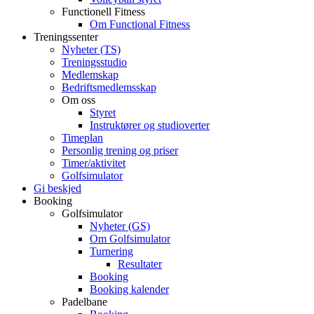
Functionell Fitness
Om Functional Fitness
Treningssenter
Nyheter (TS)
Treningsstudio
Medlemskap
Bedriftsmedlemsskap
Om oss
Styret
Instruktører og studioverter
Timeplan
Personlig trening og priser
Timer/aktivitet
Golfsimulator
Gi beskjed
Booking
Golfsimulator
Nyheter (GS)
Om Golfsimulator
Turnering
Resultater
Booking
Booking kalender
Padelbane