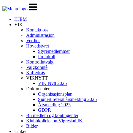
Veksle
navigasjon
HJEM
VIK
Kontakt oss
Administrasjon
Verdier
Hovedstyret
Styremedlemmer
Protokoll
Kontrollutvalg
Valgkomitè
Kaffedrøs
VIKNYTT
VIK Nytt 2025
Dokumenter
Organisasjonsplan
Signert referat årsmelding 2025
Årsmelding 2025
GDPR
Bli medlem og kontingenter
Klubbkolleksjon Vigrestad IK
Bilder
Linker