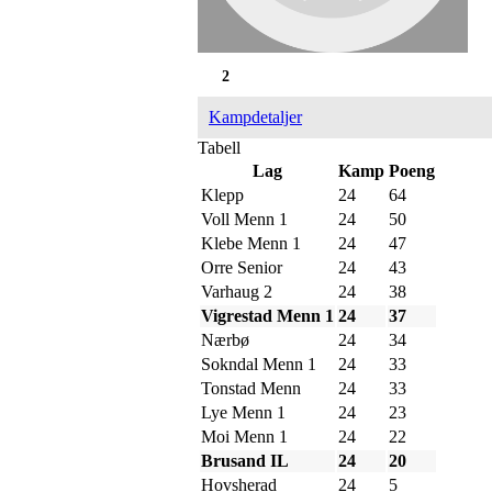
2
Kampdetaljer
Tabell
Lag
Kamp
Poeng
Klepp
24
64
Voll Menn 1
24
50
Klebe Menn 1
24
47
Orre Senior
24
43
Varhaug 2
24
38
Vigrestad Menn 1
24
37
Nærbø
24
34
Sokndal Menn 1
24
33
Tonstad Menn
24
33
Lye Menn 1
24
23
Moi Menn 1
24
22
Brusand IL
24
20
Hovsherad
24
5