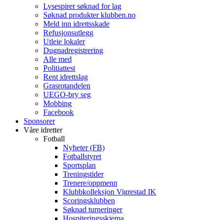
Lysespirer søknad for lag
Søknad produkter klubben.no
Meld inn idrettsskade
Refusjonsutlegg
Utleie lokaler
Dugnadregistrering
Alle med
Politiattest
Rent idrettslag
Grasrotandelen
UEGO-bry seg
Mobbing
Facebook
Sponsorer
Våre idretter
Fotball
Nyheter (FB)
Fotballstyret
Sportsplan
Treningstider
Trenere/oppmenn
Klubbkolleksjon Vigrestad IK
Scoringsklubben
Søknad turneringer
Hospiteringsskjema