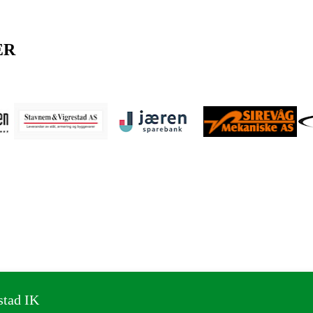
ER
stad IK