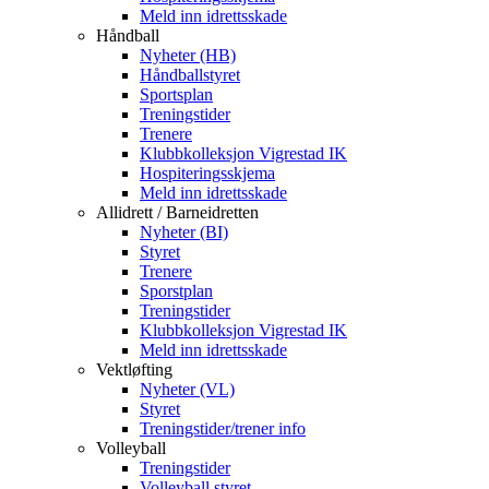
Meld inn idrettsskade
Håndball
Nyheter (HB)
Håndballstyret
Sportsplan
Treningstider
Trenere
Klubbkolleksjon Vigrestad IK
Hospiteringsskjema
Meld inn idrettsskade
Allidrett / Barneidretten
Nyheter (BI)
Styret
Trenere
Sporstplan
Treningstider
Klubbkolleksjon Vigrestad IK
Meld inn idrettsskade
Vektløfting
Nyheter (VL)
Styret
Treningstider/trener info
Volleyball
Treningstider
Volleyball styret