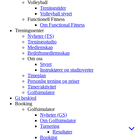
Volleyball
Treningstider
Volleyball styret
Functionell Fitness
Om Functional Fitness
Treningssenter
Nyheter (TS)
Treningsstudio
Medlemskap
Bedriftsmedlemsskap
Om oss
Styret
Instruktører og studioverter
Timeplan
Personlig trening og priser
Timer/aktivitet
Golfsimulator
Gi beskjed
Booking
Golfsimulator
Nyheter (GS)
Om Golfsimulator
Turnering
Resultater
Booking