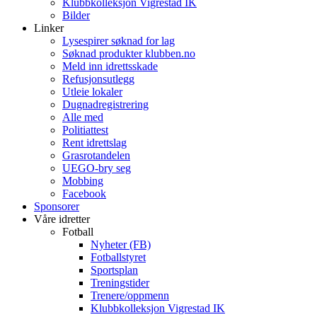
Klubbkolleksjon Vigrestad IK
Bilder
Linker
Lysespirer søknad for lag
Søknad produkter klubben.no
Meld inn idrettsskade
Refusjonsutlegg
Utleie lokaler
Dugnadregistrering
Alle med
Politiattest
Rent idrettslag
Grasrotandelen
UEGO-bry seg
Mobbing
Facebook
Sponsorer
Våre idretter
Fotball
Nyheter (FB)
Fotballstyret
Sportsplan
Treningstider
Trenere/oppmenn
Klubbkolleksjon Vigrestad IK