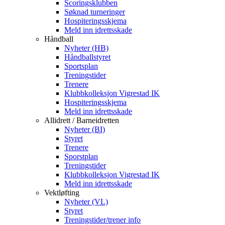
Scoringsklubben
Søknad turneringer
Hospiteringsskjema
Meld inn idrettsskade
Håndball
Nyheter (HB)
Håndballstyret
Sportsplan
Treningstider
Trenere
Klubbkolleksjon Vigrestad IK
Hospiteringsskjema
Meld inn idrettsskade
Allidrett / Barneidretten
Nyheter (BI)
Styret
Trenere
Sporstplan
Treningstider
Klubbkolleksjon Vigrestad IK
Meld inn idrettsskade
Vektløfting
Nyheter (VL)
Styret
Treningstider/trener info