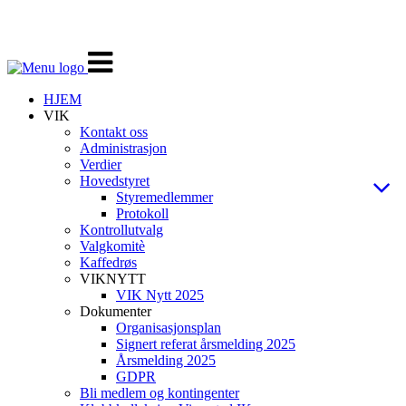
Veksle
navigasjon
HJEM
VIK
Kontakt oss
Administrasjon
Verdier
Hovedstyret
Styremedlemmer
Protokoll
Kontrollutvalg
Valgkomitè
Kaffedrøs
VIKNYTT
VIK Nytt 2025
Dokumenter
Organisasjonsplan
Signert referat årsmelding 2025
Årsmelding 2025
GDPR
Bli medlem og kontingenter