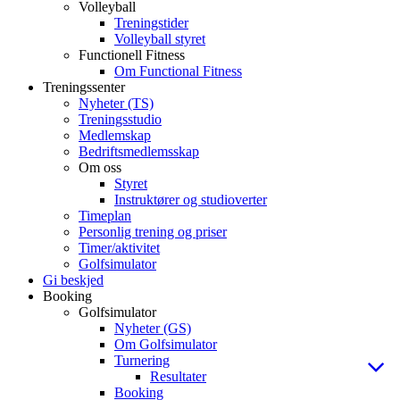
Volleyball
Treningstider
Volleyball styret
Functionell Fitness
Om Functional Fitness
Treningssenter
Nyheter (TS)
Treningsstudio
Medlemskap
Bedriftsmedlemsskap
Om oss
Styret
Instruktører og studioverter
Timeplan
Personlig trening og priser
Timer/aktivitet
Golfsimulator
Gi beskjed
Booking
Golfsimulator
Nyheter (GS)
Om Golfsimulator
Turnering
Resultater
Booking