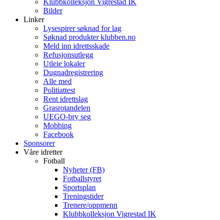
Klubbkolleksjon Vigrestad IK
Bilder
Linker
Lysespirer søknad for lag
Søknad produkter klubben.no
Meld inn idrettsskade
Refusjonsutlegg
Utleie lokaler
Dugnadregistrering
Alle med
Politiattest
Rent idrettslag
Grasrotandelen
UEGO-bry seg
Mobbing
Facebook
Sponsorer
Våre idretter
Fotball
Nyheter (FB)
Fotballstyret
Sportsplan
Treningstider
Trenere/oppmenn
Klubbkolleksjon Vigrestad IK