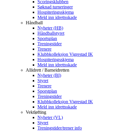
Scoringsklubben
Søknad turneringer
Hospiteringsskjema
Meld inn idrettsskade
Håndball
Nyheter (HB)
Håndballstyret
Sportsplan
Treningstider
Trenere
Klubbkolleksjon Vigrestad IK
Hospiteringsskjema
Meld inn idrettsskade
Allidrett / Barneidretten
Nyheter (BI)
Styret
Trenere
Sporstplan
Treningstider
Klubbkolleksjon Vigrestad IK
Meld inn idrettsskade
Vektløfting
Nyheter (VL)
Styret
Treningstider/trener info