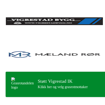
Støtt Vigrestad IK
Klikk her og velg grasrotmottaker