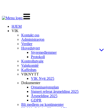
Veksle
navigasjon
HJEM
VIK
Kontakt oss
Administrasjon
Verdier
Hovedstyret
Styremedlemmer
Protokoll
Kontrollutvalg
Valgkomitè
Kaffedrøs
VIKNYTT
VIK Nytt 2025
Dokumenter
Organisasjonsplan
Signert referat årsmelding 2025
Årsmelding 2025
GDPR
Bli medlem og kontingenter