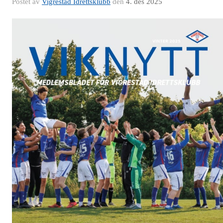
Postet av
Vigrestad Idrettsklubb
den
4. des 2025