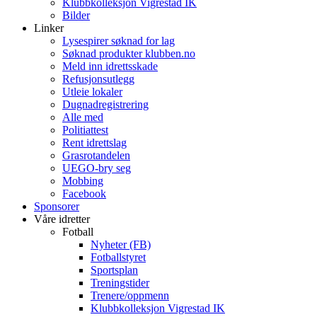
Klubbkolleksjon Vigrestad IK
Bilder
Linker
Lysespirer søknad for lag
Søknad produkter klubben.no
Meld inn idrettsskade
Refusjonsutlegg
Utleie lokaler
Dugnadregistrering
Alle med
Politiattest
Rent idrettslag
Grasrotandelen
UEGO-bry seg
Mobbing
Facebook
Sponsorer
Våre idretter
Fotball
Nyheter (FB)
Fotballstyret
Sportsplan
Treningstider
Trenere/oppmenn
Klubbkolleksjon Vigrestad IK