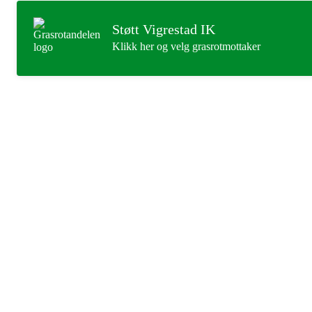
Støtt Vigrestad IK
Klikk her og velg grasrotmottaker