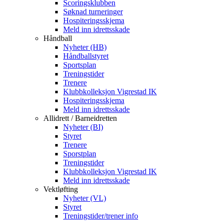
Scoringsklubben
Søknad turneringer
Hospiteringsskjema
Meld inn idrettsskade
Håndball
Nyheter (HB)
Håndballstyret
Sportsplan
Treningstider
Trenere
Klubbkolleksjon Vigrestad IK
Hospiteringsskjema
Meld inn idrettsskade
Allidrett / Barneidretten
Nyheter (BI)
Styret
Trenere
Sporstplan
Treningstider
Klubbkolleksjon Vigrestad IK
Meld inn idrettsskade
Vektløfting
Nyheter (VL)
Styret
Treningstider/trener info