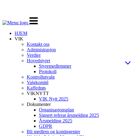
Veksle
navigasjon
HJEM
VIK
Kontakt oss
Administrasjon
Verdier
Hovedstyret
Styremedlemmer
Protokoll
Kontrollutvalg
Valgkomitè
Kaffedrøs
VIKNYTT
VIK Nytt 2025
Dokumenter
Organisasjonsplan
Signert referat årsmelding 2025
Årsmelding 2025
GDPR
Bli medlem og kontingenter