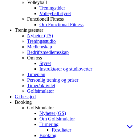
Volleyball
Treningstider
Volleyball styret
Functionell Fitness
Om Functional Fitness
Treningssenter
Nyheter (TS)
Treningsstudio
Medlemskap
Bedriftsmedlemsskap
Om oss
Styret
Instruktører og studioverter
Timeplan
Personlig trening og priser
Timer/aktivitet
Golfsimulator
Gi beskjed
Booking
Golfsimulator
Nyheter (GS)
Om Golfsimulator
Turnering
Resultater
Booking