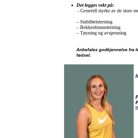
Det legges vekt på:
- Generell styrke 
– Stabilitetstrening
– Bekkenbunnstrening
– Tøyning og avspenning
Anbefales godkjennelse fra le
fødsel.
I
P
P
B