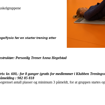
av de store muskelgruppene
ge/fysio før en starter trening etter
nstruktør: Personlig Trener Anna Hegelstad
ris: kr. 600,- for 8 ganger (gratis for medlemmer i Klubben Treningss
åmelding : 982 85 818
egrenset antall plasser og minimum 3 påmeldt, for at gruppen startes o