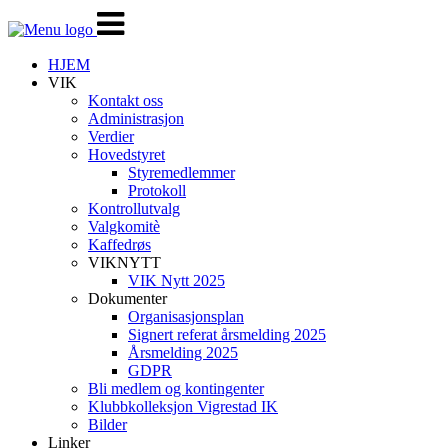
Veksle
navigasjon
HJEM
VIK
Kontakt oss
Administrasjon
Verdier
Hovedstyret
Styremedlemmer
Protokoll
Kontrollutvalg
Valgkomitè
Kaffedrøs
VIKNYTT
VIK Nytt 2025
Dokumenter
Organisasjonsplan
Signert referat årsmelding 2025
Årsmelding 2025
GDPR
Bli medlem og kontingenter
Klubbkolleksjon Vigrestad IK
Bilder
Linker