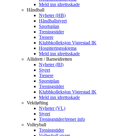
Meld inn idrettsskade
Håndball
Nyheter (HB)
Håndballstyret
Sportsplan
Treningstider
Trenere
Klubbkolleksjon Vigrestad IK
Hospiteringsskjema
Meld inn idrettsskade
Allidrett / Barneidretten
Nyheter (BI)
Styret
Trenere
Sporstplan
Treningstider
Klubbkolleksjon Vigrestad IK
Meld inn idrettsskade
Vektløfting
Nyheter (VL)
Styret
Treningstider/trener info
Volleyball
Treningstider
Volleyball styret