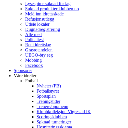
Lysespirer søknad for lag
Søknad produkter klubben.no
Meld inn idrettsskade
Refusjonsutlegg
Utleie lokaler
Dugnadregistrering
Alle med
Politiattest
Rent idrettslag
Grasrotandelen
UEGO-bry seg
Mobbing
Facebook
Sponsorer
Våre idretter
Fotball
Nyheter (FB)
Fotballstyret
Sportsplan
Treningstider
Trenere/oppmenn
Klubbkolleksjon Vigrestad IK
Scoringsklubben
Søknad turneringer
Hospiteringsskjema