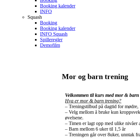
Booking
Booking kalender
INFO
Squash
Booking
Booking kalender
INFO Squash
Spilleregler
Demofilm
Mor og barn trening
Velkommen til kurs med mor & barn
Hva er mor & barn trening?
– Treningstilbud på dagtid for mødre
– Velg mellom å bruke kun kroppsvekt, b
øvelsene.
– Timen er lagt opp med ulike nivåer av
– Barn mellom 6 uker til 1,5 år
– Treningen går over 8uker, unntak fra