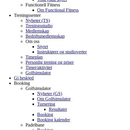
Functionell Fitness
Om Functional Fitness
Treningssenter
Nyheter (TS)
Treningsstudio
Medlemskap
Bedriftsmedlemsskap
Om oss
Styret
Instruktører og studioverter
Timeplan
Personlig trening og priser
Timer/aktivitet
Golfsimulator
Gi beskjed
Booking
Golfsimulator
Nyheter (GS)
Om Golfsimulator
Turnering
Resultater
Booking
Booking kalender
Padelbane