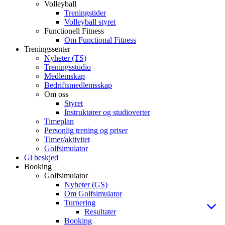
Volleyball
Treningstider
Volleyball styret
Functionell Fitness
Om Functional Fitness
Treningssenter
Nyheter (TS)
Treningsstudio
Medlemskap
Bedriftsmedlemsskap
Om oss
Styret
Instruktører og studioverter
Timeplan
Personlig trening og priser
Timer/aktivitet
Golfsimulator
Gi beskjed
Booking
Golfsimulator
Nyheter (GS)
Om Golfsimulator
Turnering
Resultater
Booking