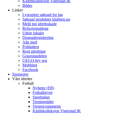
Klubbkolleksjon Vigrestad IK
Bilder
Linker
Lysespirer søknad for lag
Søknad produkter klubben.no
Meld inn idrettsskade
Refusjonsutlegg
Utleie lokaler
Dugnadregistrering
Alle med
Politiattest
Rent idrettslag
Grasrotandelen
UEGO-bry seg
Mobbing
Facebook
Sponsorer
Våre idretter
Fotball
Nyheter (FB)
Fotballstyret
Sportsplan
Treningstider
Trenere/oppmenn
Klubbkolleksjon Vigrestad IK