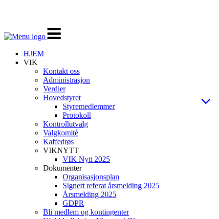
Veksle
navigasjon
HJEM
VIK
Kontakt oss
Administrasjon
Verdier
Hovedstyret
Styremedlemmer
Protokoll
Kontrollutvalg
Valgkomitè
Kaffedrøs
VIKNYTT
VIK Nytt 2025
Dokumenter
Organisasjonsplan
Signert referat årsmelding 2025
Årsmelding 2025
GDPR
Bli medlem og kontingenter