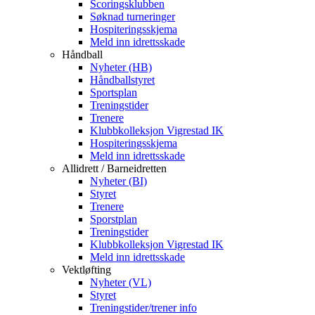
Scoringsklubben
Søknad turneringer
Hospiteringsskjema
Meld inn idrettsskade
Håndball
Nyheter (HB)
Håndballstyret
Sportsplan
Treningstider
Trenere
Klubbkolleksjon Vigrestad IK
Hospiteringsskjema
Meld inn idrettsskade
Allidrett / Barneidretten
Nyheter (BI)
Styret
Trenere
Sporstplan
Treningstider
Klubbkolleksjon Vigrestad IK
Meld inn idrettsskade
Vektløfting
Nyheter (VL)
Styret
Treningstider/trener info