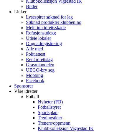
Klubbkolleksjon Vigrestad IK
Bilder
Linker
Lysespirer søknad for lag
Søknad produkter klubben.no
Meld inn idrettsskade
Refusjonsutlegg
Utleie lokaler
Dugnadregistrering
Alle med
Politiattest
Rent idrettslag
Grasrotandelen
UEGO-bry seg
Mobbing
Facebook
Sponsorer
Våre idretter
Fotball
Nyheter (FB)
Fotballstyret
Sportsplan
Treningstider
Trenere/oppmenn
Klubbkolleksjon Vigrestad IK