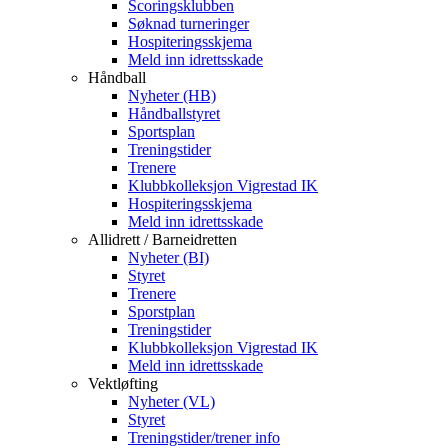
Scoringsklubben
Søknad turneringer
Hospiteringsskjema
Meld inn idrettsskade
Håndball
Nyheter (HB)
Håndballstyret
Sportsplan
Treningstider
Trenere
Klubbkolleksjon Vigrestad IK
Hospiteringsskjema
Meld inn idrettsskade
Allidrett / Barneidretten
Nyheter (BI)
Styret
Trenere
Sporstplan
Treningstider
Klubbkolleksjon Vigrestad IK
Meld inn idrettsskade
Vektløfting
Nyheter (VL)
Styret
Treningstider/trener info