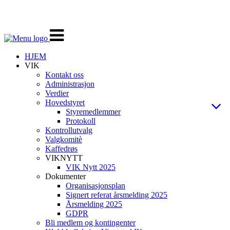
Veksle
navigasjon
HJEM
VIK
Kontakt oss
Administrasjon
Verdier
Hovedstyret
Styremedlemmer
Protokoll
Kontrollutvalg
Valgkomitè
Kaffedrøs
VIKNYTT
VIK Nytt 2025
Dokumenter
Organisasjonsplan
Signert referat årsmelding 2025
Årsmelding 2025
GDPR
Bli medlem og kontingenter