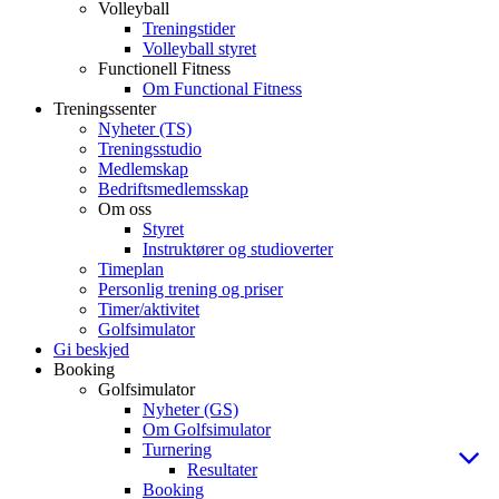
Volleyball
Treningstider
Volleyball styret
Functionell Fitness
Om Functional Fitness
Treningssenter
Nyheter (TS)
Treningsstudio
Medlemskap
Bedriftsmedlemsskap
Om oss
Styret
Instruktører og studioverter
Timeplan
Personlig trening og priser
Timer/aktivitet
Golfsimulator
Gi beskjed
Booking
Golfsimulator
Nyheter (GS)
Om Golfsimulator
Turnering
Resultater
Booking