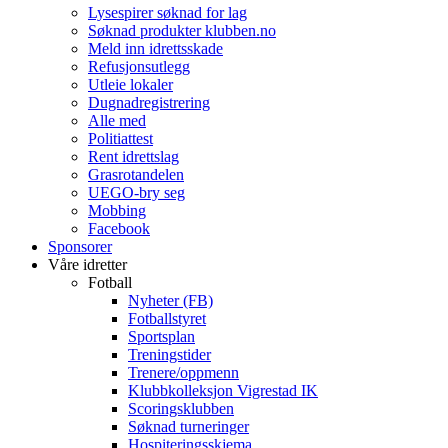
Lysespirer søknad for lag
Søknad produkter klubben.no
Meld inn idrettsskade
Refusjonsutlegg
Utleie lokaler
Dugnadregistrering
Alle med
Politiattest
Rent idrettslag
Grasrotandelen
UEGO-bry seg
Mobbing
Facebook
Sponsorer
Våre idretter
Fotball
Nyheter (FB)
Fotballstyret
Sportsplan
Treningstider
Trenere/oppmenn
Klubbkolleksjon Vigrestad IK
Scoringsklubben
Søknad turneringer
Hospiteringsskjema