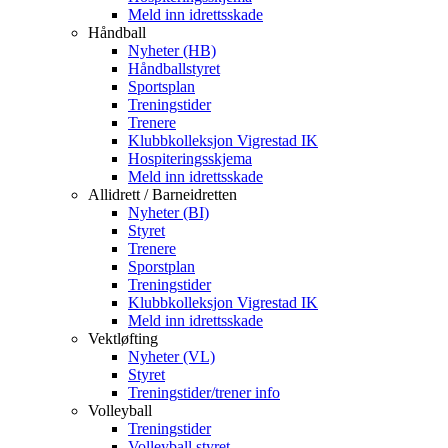
Meld inn idrettsskade
Håndball
Nyheter (HB)
Håndballstyret
Sportsplan
Treningstider
Trenere
Klubbkolleksjon Vigrestad IK
Hospiteringsskjema
Meld inn idrettsskade
Allidrett / Barneidretten
Nyheter (BI)
Styret
Trenere
Sporstplan
Treningstider
Klubbkolleksjon Vigrestad IK
Meld inn idrettsskade
Vektløfting
Nyheter (VL)
Styret
Treningstider/trener info
Volleyball
Treningstider
Volleyball styret