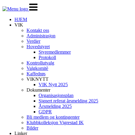
Veksle
navigasjon
HJEM
VIK
Kontakt oss
Administrasjon
Verdier
Hovedstyret
Styremedlemmer
Protokoll
Kontrollutvalg
Valgkomitè
Kaffedrøs
VIKNYTT
VIK Nytt 2025
Dokumenter
Organisasjonsplan
Signert referat årsmelding 2025
Årsmelding 2025
GDPR
Bli medlem og kontingenter
Klubbkolleksjon Vigrestad IK
Bilder
Linker