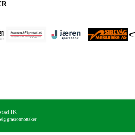
ER
stad IK
elg grasrotmottaker