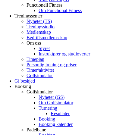
Functionell Fitness
Om Functional Fitness
Treningssenter
Nyheter (TS)
Treningsstudio
Medlemskap
Bedriftsmedlemsskap
Om oss
Styret
Instruktører og studioverter
Timeplan
Personlig trening og priser
Timer/aktivitet
Golfsimulator
Gi beskjed
Booking
Golfsimulator
Nyheter (GS)
Om Golfsimulator
Turnering
Resultater
Booking
Booking kalender
Padelbane