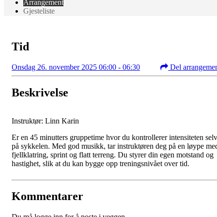
Arrangement
Gjesteliste
Tid
Onsdag 26. november 2025 06:00 - 06:30
Del arrangeme
Beskrivelse
Instruktør: Linn Karin
Er en 45 minutters gruppetime hvor du kontrollerer intensiteten sel
på sykkelen. Med god musikk, tar instruktøren deg på en løype me
fjellklatring, sprint og flatt terreng. Du styrer din egen motstand og
hastighet, slik at du kan bygge opp treningsnivået over tid.
Kommentarer
Du må logge inn for å poste i veggen.