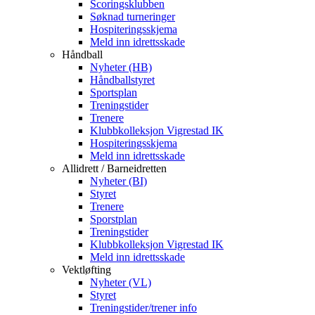
Scoringsklubben
Søknad turneringer
Hospiteringsskjema
Meld inn idrettsskade
Håndball
Nyheter (HB)
Håndballstyret
Sportsplan
Treningstider
Trenere
Klubbkolleksjon Vigrestad IK
Hospiteringsskjema
Meld inn idrettsskade
Allidrett / Barneidretten
Nyheter (BI)
Styret
Trenere
Sporstplan
Treningstider
Klubbkolleksjon Vigrestad IK
Meld inn idrettsskade
Vektløfting
Nyheter (VL)
Styret
Treningstider/trener info