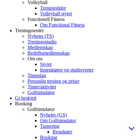
Volleyball
Treningstider
Volleyball styret
Functionell Fitness
Om Functional Fitness
Treningssenter
Nyheter (TS)
Treningsstudio
Medlemskap
Bedriftsmedlemsskap
Om oss
Styret
Instruktører og studioverter
Timeplan
Personlig trening og priser
Timer/aktivitet
Golfsimulator
Gi beskjed
Booking
Golfsimulator
Nyheter (GS)
Om Golfsimulator
Turnering
Resultater
Booking