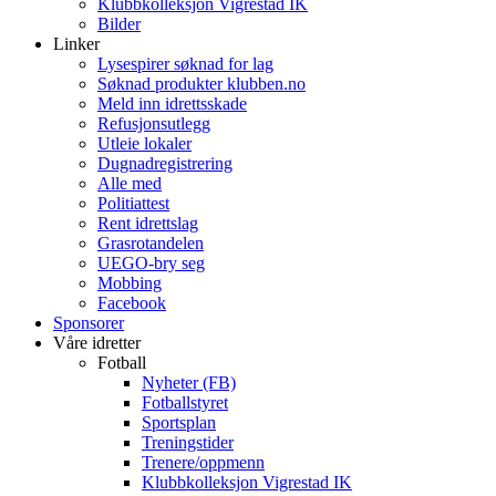
Klubbkolleksjon Vigrestad IK
Bilder
Linker
Lysespirer søknad for lag
Søknad produkter klubben.no
Meld inn idrettsskade
Refusjonsutlegg
Utleie lokaler
Dugnadregistrering
Alle med
Politiattest
Rent idrettslag
Grasrotandelen
UEGO-bry seg
Mobbing
Facebook
Sponsorer
Våre idretter
Fotball
Nyheter (FB)
Fotballstyret
Sportsplan
Treningstider
Trenere/oppmenn
Klubbkolleksjon Vigrestad IK