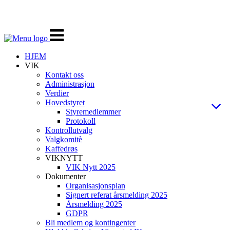
Veksle
navigasjon
HJEM
VIK
Kontakt oss
Administrasjon
Verdier
Hovedstyret
Styremedlemmer
Protokoll
Kontrollutvalg
Valgkomitè
Kaffedrøs
VIKNYTT
VIK Nytt 2025
Dokumenter
Organisasjonsplan
Signert referat årsmelding 2025
Årsmelding 2025
GDPR
Bli medlem og kontingenter