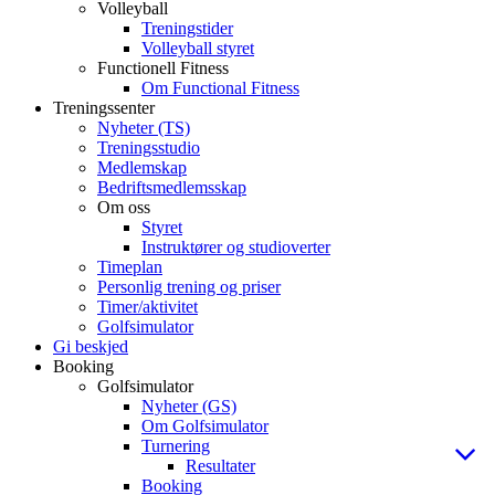
Volleyball
Treningstider
Volleyball styret
Functionell Fitness
Om Functional Fitness
Treningssenter
Nyheter (TS)
Treningsstudio
Medlemskap
Bedriftsmedlemsskap
Om oss
Styret
Instruktører og studioverter
Timeplan
Personlig trening og priser
Timer/aktivitet
Golfsimulator
Gi beskjed
Booking
Golfsimulator
Nyheter (GS)
Om Golfsimulator
Turnering
Resultater
Booking