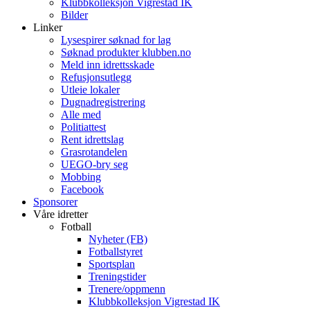
Klubbkolleksjon Vigrestad IK
Bilder
Linker
Lysespirer søknad for lag
Søknad produkter klubben.no
Meld inn idrettsskade
Refusjonsutlegg
Utleie lokaler
Dugnadregistrering
Alle med
Politiattest
Rent idrettslag
Grasrotandelen
UEGO-bry seg
Mobbing
Facebook
Sponsorer
Våre idretter
Fotball
Nyheter (FB)
Fotballstyret
Sportsplan
Treningstider
Trenere/oppmenn
Klubbkolleksjon Vigrestad IK