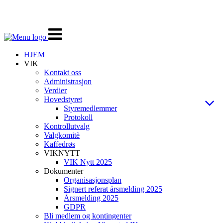
Veksle
navigasjon
HJEM
VIK
Kontakt oss
Administrasjon
Verdier
Hovedstyret
Styremedlemmer
Protokoll
Kontrollutvalg
Valgkomitè
Kaffedrøs
VIKNYTT
VIK Nytt 2025
Dokumenter
Organisasjonsplan
Signert referat årsmelding 2025
Årsmelding 2025
GDPR
Bli medlem og kontingenter