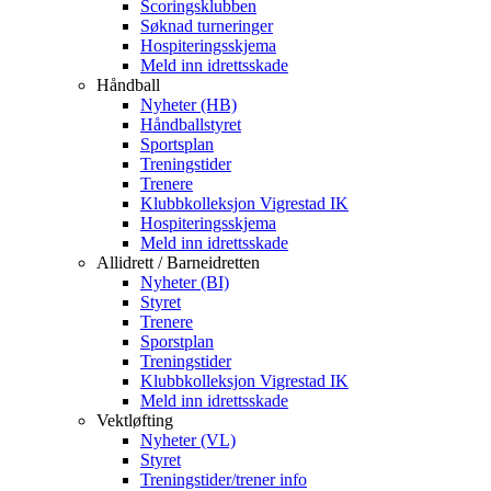
Scoringsklubben
Søknad turneringer
Hospiteringsskjema
Meld inn idrettsskade
Håndball
Nyheter (HB)
Håndballstyret
Sportsplan
Treningstider
Trenere
Klubbkolleksjon Vigrestad IK
Hospiteringsskjema
Meld inn idrettsskade
Allidrett / Barneidretten
Nyheter (BI)
Styret
Trenere
Sporstplan
Treningstider
Klubbkolleksjon Vigrestad IK
Meld inn idrettsskade
Vektløfting
Nyheter (VL)
Styret
Treningstider/trener info