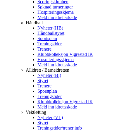
Scoringsklubben
Søknad turneringer
Hospiteringsskjema
Meld inn idrettsskade
Håndball
Nyheter (HB)
Håndballstyret
Sportsplan
Treningstider
Trenere
Klubbkolleksjon Vigrestad IK
Hospiteringsskjema
Meld inn idrettsskade
Allidrett / Barneidretten
Nyheter (BI)
Styret
Trenere
Sporstplan
Treningstider
Klubbkolleksjon Vigrestad IK
Meld inn idrettsskade
Vektløfting
Nyheter (VL)
Styret
Treningstider/trener info