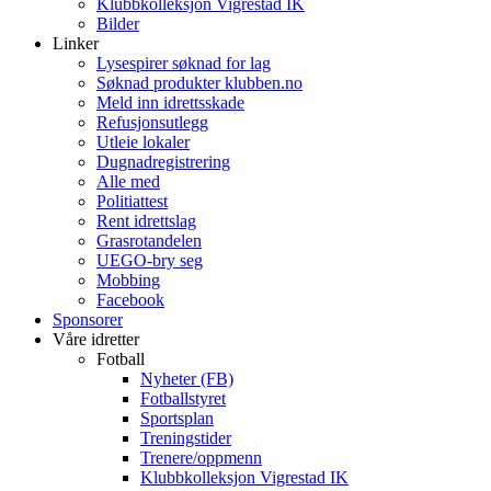
Klubbkolleksjon Vigrestad IK
Bilder
Linker
Lysespirer søknad for lag
Søknad produkter klubben.no
Meld inn idrettsskade
Refusjonsutlegg
Utleie lokaler
Dugnadregistrering
Alle med
Politiattest
Rent idrettslag
Grasrotandelen
UEGO-bry seg
Mobbing
Facebook
Sponsorer
Våre idretter
Fotball
Nyheter (FB)
Fotballstyret
Sportsplan
Treningstider
Trenere/oppmenn
Klubbkolleksjon Vigrestad IK