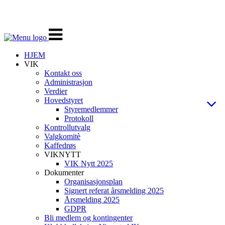
Veksle
navigasjon
HJEM
VIK
Kontakt oss
Administrasjon
Verdier
Hovedstyret
Styremedlemmer
Protokoll
Kontrollutvalg
Valgkomitè
Kaffedrøs
VIKNYTT
VIK Nytt 2025
Dokumenter
Organisasjonsplan
Signert referat årsmelding 2025
Årsmelding 2025
GDPR
Bli medlem og kontingenter