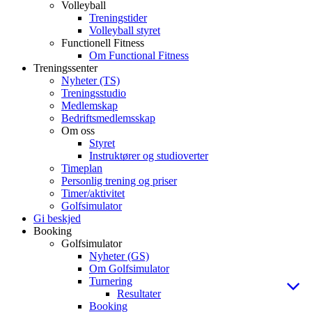
Volleyball
Treningstider
Volleyball styret
Functionell Fitness
Om Functional Fitness
Treningssenter
Nyheter (TS)
Treningsstudio
Medlemskap
Bedriftsmedlemsskap
Om oss
Styret
Instruktører og studioverter
Timeplan
Personlig trening og priser
Timer/aktivitet
Golfsimulator
Gi beskjed
Booking
Golfsimulator
Nyheter (GS)
Om Golfsimulator
Turnering
Resultater
Booking