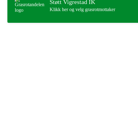
Støtt Vigrestad IK
Klikk her og velg grasrotmottaker