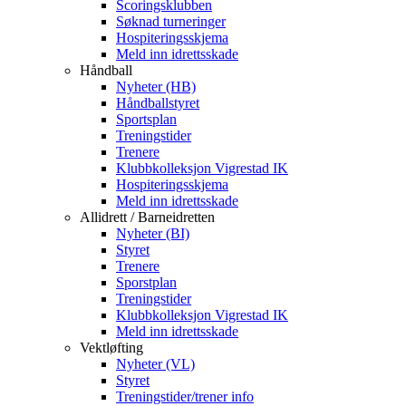
Scoringsklubben
Søknad turneringer
Hospiteringsskjema
Meld inn idrettsskade
Håndball
Nyheter (HB)
Håndballstyret
Sportsplan
Treningstider
Trenere
Klubbkolleksjon Vigrestad IK
Hospiteringsskjema
Meld inn idrettsskade
Allidrett / Barneidretten
Nyheter (BI)
Styret
Trenere
Sporstplan
Treningstider
Klubbkolleksjon Vigrestad IK
Meld inn idrettsskade
Vektløfting
Nyheter (VL)
Styret
Treningstider/trener info