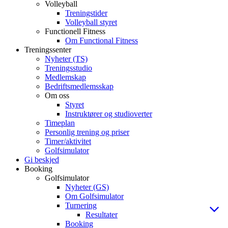
Volleyball
Treningstider
Volleyball styret
Functionell Fitness
Om Functional Fitness
Treningssenter
Nyheter (TS)
Treningsstudio
Medlemskap
Bedriftsmedlemsskap
Om oss
Styret
Instruktører og studioverter
Timeplan
Personlig trening og priser
Timer/aktivitet
Golfsimulator
Gi beskjed
Booking
Golfsimulator
Nyheter (GS)
Om Golfsimulator
Turnering
Resultater
Booking