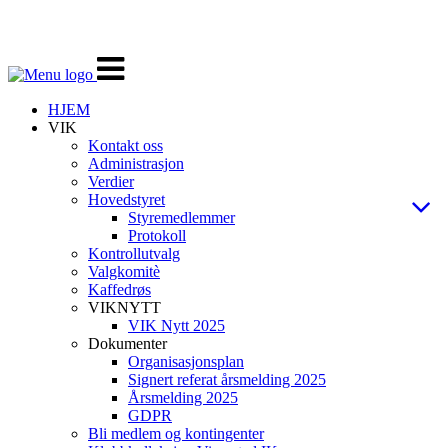
Veksle
navigasjon
HJEM
VIK
Kontakt oss
Administrasjon
Verdier
Hovedstyret
Styremedlemmer
Protokoll
Kontrollutvalg
Valgkomitè
Kaffedrøs
VIKNYTT
VIK Nytt 2025
Dokumenter
Organisasjonsplan
Signert referat årsmelding 2025
Årsmelding 2025
GDPR
Bli medlem og kontingenter