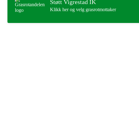
Støtt Vigrestad IK
Klikk her og velg grasrotmottaker