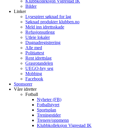
Klubbkolleksjon Vigrestad IK
Bilder
Linker
Lysespirer søknad for lag
Søknad produkter klubben.no
Meld inn idrettsskade
Refusjonsutlegg
Utleie lokaler
Dugnadregistrering
Alle med
Politiattest
Rent idrettslag
Grasrotandelen
UEGO-bry seg
Mobbing
Facebook
Sponsorer
Våre idretter
Fotball
Nyheter (FB)
Fotballstyret
Sportsplan
Treningstider
Trenere/oppmenn
Klubbkolleksjon Vigrestad IK