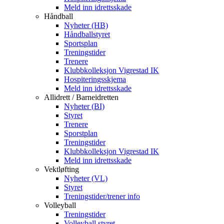
Meld inn idrettsskade
Håndball
Nyheter (HB)
Håndballstyret
Sportsplan
Treningstider
Trenere
Klubbkolleksjon Vigrestad IK
Hospiteringsskjema
Meld inn idrettsskade
Allidrett / Barneidretten
Nyheter (BI)
Styret
Trenere
Sporstplan
Treningstider
Klubbkolleksjon Vigrestad IK
Meld inn idrettsskade
Vektløfting
Nyheter (VL)
Styret
Treningstider/trener info
Volleyball
Treningstider
Volleyball styret