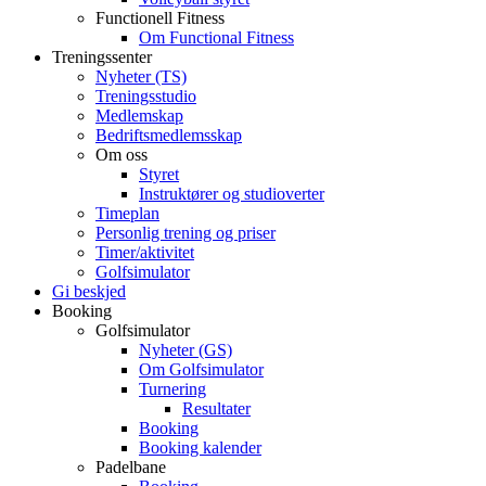
Functionell Fitness
Om Functional Fitness
Treningssenter
Nyheter (TS)
Treningsstudio
Medlemskap
Bedriftsmedlemsskap
Om oss
Styret
Instruktører og studioverter
Timeplan
Personlig trening og priser
Timer/aktivitet
Golfsimulator
Gi beskjed
Booking
Golfsimulator
Nyheter (GS)
Om Golfsimulator
Turnering
Resultater
Booking
Booking kalender
Padelbane