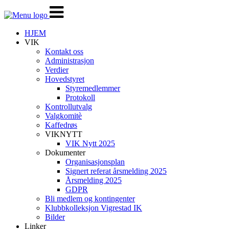
Veksle
navigasjon
HJEM
VIK
Kontakt oss
Administrasjon
Verdier
Hovedstyret
Styremedlemmer
Protokoll
Kontrollutvalg
Valgkomitè
Kaffedrøs
VIKNYTT
VIK Nytt 2025
Dokumenter
Organisasjonsplan
Signert referat årsmelding 2025
Årsmelding 2025
GDPR
Bli medlem og kontingenter
Klubbkolleksjon Vigrestad IK
Bilder
Linker