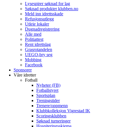
Lysespirer søknad for lag
Søknad produkter klubben.no
Meld inn idrettsskade
Refusjonsutlegg
Utleie lokaler
Dugnadregistrering
Alle med
Politiattest
Rent idrettslag
Grasrotandelen
UEGO-bry seg
Mobbing
Facebook
Sponsorer
Våre idretter
Fotball
Nyheter (FB)
Fotballstyret
Sportsplan
Treningstider
Trenere/oppmenn
Klubbkolleksjon Vigrestad IK
Scoringsklubben
Søknad turneringer
Hospiteringsskjema