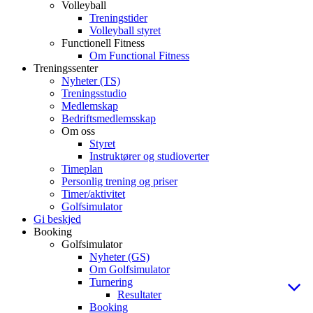
Volleyball
Treningstider
Volleyball styret
Functionell Fitness
Om Functional Fitness
Treningssenter
Nyheter (TS)
Treningsstudio
Medlemskap
Bedriftsmedlemsskap
Om oss
Styret
Instruktører og studioverter
Timeplan
Personlig trening og priser
Timer/aktivitet
Golfsimulator
Gi beskjed
Booking
Golfsimulator
Nyheter (GS)
Om Golfsimulator
Turnering
Resultater
Booking