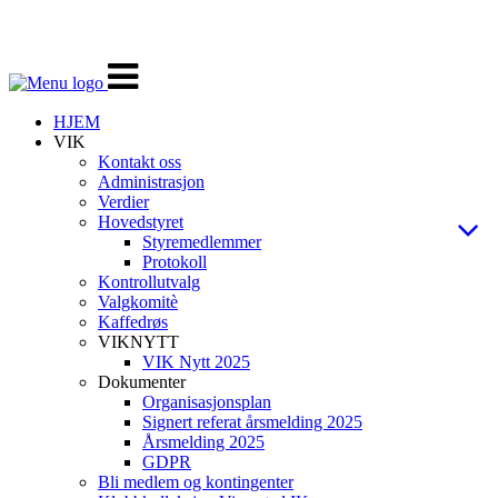
Veksle
navigasjon
HJEM
VIK
Kontakt oss
Administrasjon
Verdier
Hovedstyret
Styremedlemmer
Protokoll
Kontrollutvalg
Valgkomitè
Kaffedrøs
VIKNYTT
VIK Nytt 2025
Dokumenter
Organisasjonsplan
Signert referat årsmelding 2025
Årsmelding 2025
GDPR
Bli medlem og kontingenter