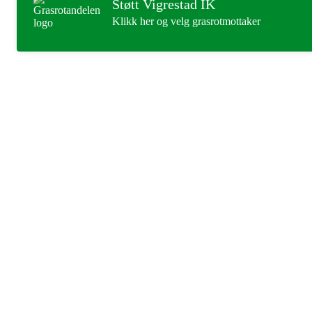
Støtt Vigrestad IK
Klikk her og velg grasrotmottaker