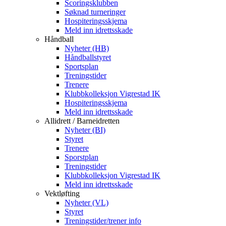
Scoringsklubben
Søknad turneringer
Hospiteringsskjema
Meld inn idrettsskade
Håndball
Nyheter (HB)
Håndballstyret
Sportsplan
Treningstider
Trenere
Klubbkolleksjon Vigrestad IK
Hospiteringsskjema
Meld inn idrettsskade
Allidrett / Barneidretten
Nyheter (BI)
Styret
Trenere
Sporstplan
Treningstider
Klubbkolleksjon Vigrestad IK
Meld inn idrettsskade
Vektløfting
Nyheter (VL)
Styret
Treningstider/trener info