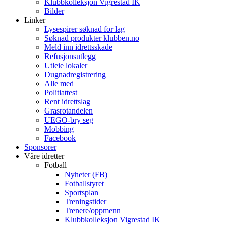
Klubbkolleksjon Vigrestad IK
Bilder
Linker
Lysespirer søknad for lag
Søknad produkter klubben.no
Meld inn idrettsskade
Refusjonsutlegg
Utleie lokaler
Dugnadregistrering
Alle med
Politiattest
Rent idrettslag
Grasrotandelen
UEGO-bry seg
Mobbing
Facebook
Sponsorer
Våre idretter
Fotball
Nyheter (FB)
Fotballstyret
Sportsplan
Treningstider
Trenere/oppmenn
Klubbkolleksjon Vigrestad IK