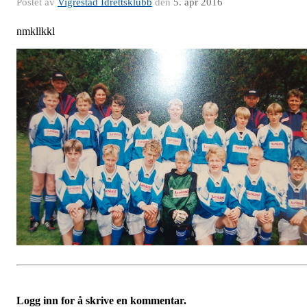
Postet av
Vigrestad Idrettsklubb
den
5. apr 2016
nmkllkkl
Logg inn for å skrive en kommentar.