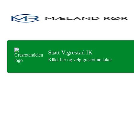
Støtt Vigrestad IK
Klikk her og velg grasrotmottaker