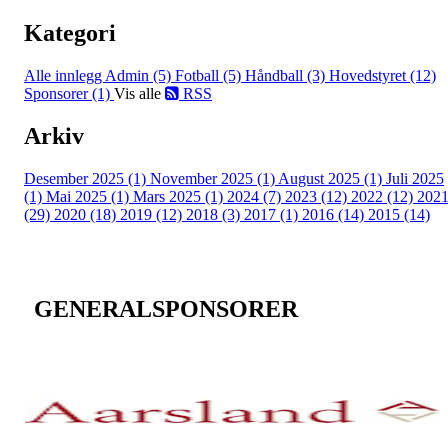
Kategori
Alle innlegg
Admin (5)
Fotball (5)
Håndball (3)
Hovedstyret (12)
Sponsorer (1)
Vis alle
RSS
Arkiv
Desember 2025 (1)
November 2025 (1)
August 2025 (1)
Juli 2025
(1)
Mai 2025 (1)
Mars 2025 (1)
2024 (7)
2023 (12)
2022 (12)
202
(29)
2020 (18)
2019 (12)
2018 (3)
2017 (1)
2016 (14)
2015 (14)
GENERALSPONSORER