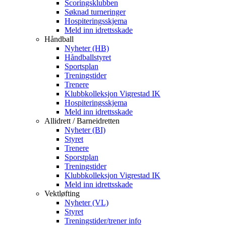
Scoringsklubben
Søknad turneringer
Hospiteringsskjema
Meld inn idrettsskade
Håndball
Nyheter (HB)
Håndballstyret
Sportsplan
Treningstider
Trenere
Klubbkolleksjon Vigrestad IK
Hospiteringsskjema
Meld inn idrettsskade
Allidrett / Barneidretten
Nyheter (BI)
Styret
Trenere
Sporstplan
Treningstider
Klubbkolleksjon Vigrestad IK
Meld inn idrettsskade
Vektløfting
Nyheter (VL)
Styret
Treningstider/trener info