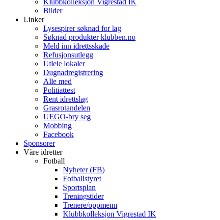
Klubbkolleksjon Vigrestad IK
Bilder
Linker
Lysespirer søknad for lag
Søknad produkter klubben.no
Meld inn idrettsskade
Refusjonsutlegg
Utleie lokaler
Dugnadregistrering
Alle med
Politiattest
Rent idrettslag
Grasrotandelen
UEGO-bry seg
Mobbing
Facebook
Sponsorer
Våre idretter
Fotball
Nyheter (FB)
Fotballstyret
Sportsplan
Treningstider
Trenere/oppmenn
Klubbkolleksjon Vigrestad IK