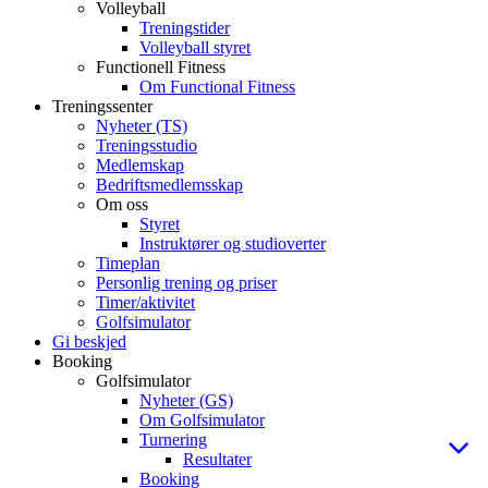
Volleyball
Treningstider
Volleyball styret
Functionell Fitness
Om Functional Fitness
Treningssenter
Nyheter (TS)
Treningsstudio
Medlemskap
Bedriftsmedlemsskap
Om oss
Styret
Instruktører og studioverter
Timeplan
Personlig trening og priser
Timer/aktivitet
Golfsimulator
Gi beskjed
Booking
Golfsimulator
Nyheter (GS)
Om Golfsimulator
Turnering
Resultater
Booking