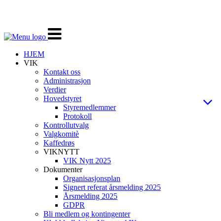
Veksle
navigasjon
HJEM
VIK
Kontakt oss
Administrasjon
Verdier
Hovedstyret
Styremedlemmer
Protokoll
Kontrollutvalg
Valgkomitè
Kaffedrøs
VIKNYTT
VIK Nytt 2025
Dokumenter
Organisasjonsplan
Signert referat årsmelding 2025
Årsmelding 2025
GDPR
Bli medlem og kontingenter