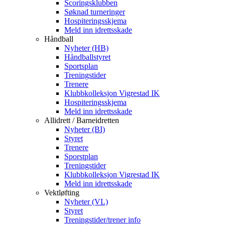
Scoringsklubben
Søknad turneringer
Hospiteringsskjema
Meld inn idrettsskade
Håndball
Nyheter (HB)
Håndballstyret
Sportsplan
Treningstider
Trenere
Klubbkolleksjon Vigrestad IK
Hospiteringsskjema
Meld inn idrettsskade
Allidrett / Barneidretten
Nyheter (BI)
Styret
Trenere
Sporstplan
Treningstider
Klubbkolleksjon Vigrestad IK
Meld inn idrettsskade
Vektløfting
Nyheter (VL)
Styret
Treningstider/trener info