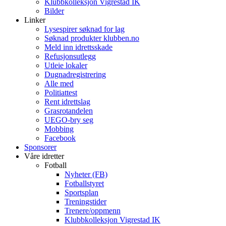
Klubbkolleksjon Vigrestad IK
Bilder
Linker
Lysespirer søknad for lag
Søknad produkter klubben.no
Meld inn idrettsskade
Refusjonsutlegg
Utleie lokaler
Dugnadregistrering
Alle med
Politiattest
Rent idrettslag
Grasrotandelen
UEGO-bry seg
Mobbing
Facebook
Sponsorer
Våre idretter
Fotball
Nyheter (FB)
Fotballstyret
Sportsplan
Treningstider
Trenere/oppmenn
Klubbkolleksjon Vigrestad IK