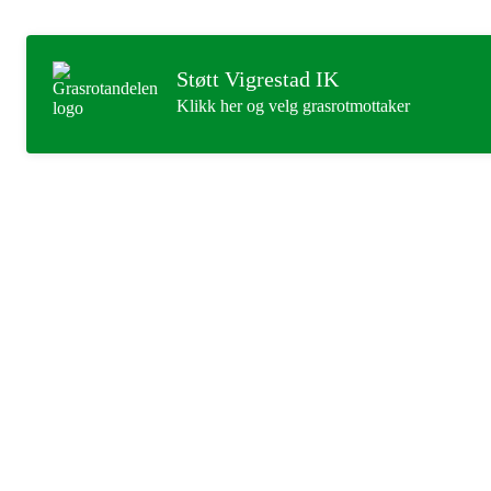
Støtt Vigrestad IK
Klikk her og velg grasrotmottaker