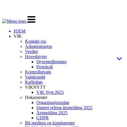
Veksle
navigasjon
HJEM
VIK
Kontakt oss
Administrasjon
Verdier
Hovedstyret
Styremedlemmer
Protokoll
Kontrollutvalg
Valgkomitè
Kaffedrøs
VIKNYTT
VIK Nytt 2025
Dokumenter
Organisasjonsplan
Signert referat årsmelding 2025
Årsmelding 2025
GDPR
Bli medlem og kontingenter