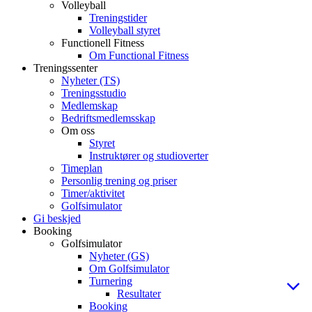
Volleyball
Treningstider
Volleyball styret
Functionell Fitness
Om Functional Fitness
Treningssenter
Nyheter (TS)
Treningsstudio
Medlemskap
Bedriftsmedlemsskap
Om oss
Styret
Instruktører og studioverter
Timeplan
Personlig trening og priser
Timer/aktivitet
Golfsimulator
Gi beskjed
Booking
Golfsimulator
Nyheter (GS)
Om Golfsimulator
Turnering
Resultater
Booking