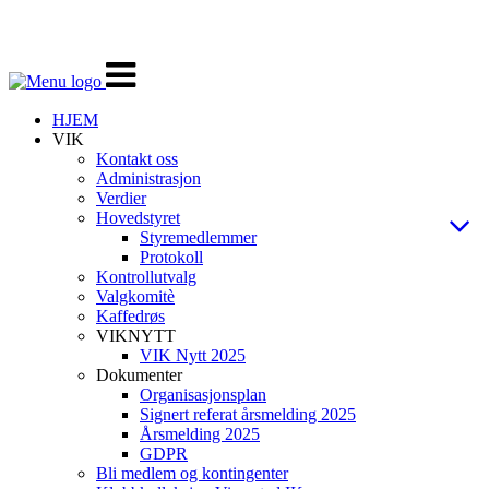
Veksle
navigasjon
HJEM
VIK
Kontakt oss
Administrasjon
Verdier
Hovedstyret
Styremedlemmer
Protokoll
Kontrollutvalg
Valgkomitè
Kaffedrøs
VIKNYTT
VIK Nytt 2025
Dokumenter
Organisasjonsplan
Signert referat årsmelding 2025
Årsmelding 2025
GDPR
Bli medlem og kontingenter