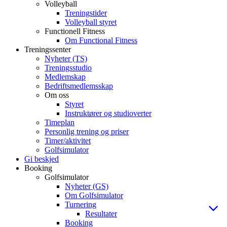
Volleyball
Treningstider
Volleyball styret
Functionell Fitness
Om Functional Fitness
Treningssenter
Nyheter (TS)
Treningsstudio
Medlemskap
Bedriftsmedlemsskap
Om oss
Styret
Instruktører og studioverter
Timeplan
Personlig trening og priser
Timer/aktivitet
Golfsimulator
Gi beskjed
Booking
Golfsimulator
Nyheter (GS)
Om Golfsimulator
Turnering
Resultater
Booking