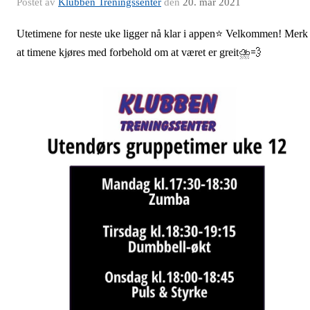
Postet av
Klubben Treningssenter
den
20. mar 2021
Utetimene for neste uke ligger nå klar i appen⭐️ Velkommen! Merk
at timene kjøres med forbehold om at været er greit⛈💨