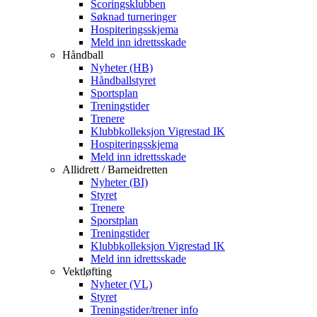
Scoringsklubben
Søknad turneringer
Hospiteringsskjema
Meld inn idrettsskade
Håndball
Nyheter (HB)
Håndballstyret
Sportsplan
Treningstider
Trenere
Klubbkolleksjon Vigrestad IK
Hospiteringsskjema
Meld inn idrettsskade
Allidrett / Barneidretten
Nyheter (BI)
Styret
Trenere
Sporstplan
Treningstider
Klubbkolleksjon Vigrestad IK
Meld inn idrettsskade
Vektløfting
Nyheter (VL)
Styret
Treningstider/trener info