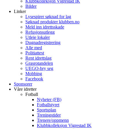
Klubbkolleksjon Vigrestad IK
Bilder
Linker
Lysespirer søknad for lag
Søknad produkter klubben.no
Meld inn idrettsskade
Refusjonsutlegg
Utleie lokaler
Dugnadregistrering
Alle med
Politiattest
Rent idrettslag
Grasrotandelen
UEGO-bry seg
Mobbing
Facebook
Sponsorer
Våre idretter
Fotball
Nyheter (FB)
Fotballstyret
Sportsplan
Treningstider
Trenere/oppmenn
Klubbkolleksjon Vigrestad IK