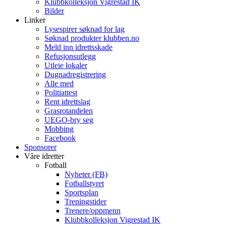
Klubbkolleksjon Vigrestad IK
Bilder
Linker
Lysespirer søknad for lag
Søknad produkter klubben.no
Meld inn idrettsskade
Refusjonsutlegg
Utleie lokaler
Dugnadregistrering
Alle med
Politiattest
Rent idrettslag
Grasrotandelen
UEGO-bry seg
Mobbing
Facebook
Sponsorer
Våre idretter
Fotball
Nyheter (FB)
Fotballstyret
Sportsplan
Treningstider
Trenere/oppmenn
Klubbkolleksjon Vigrestad IK