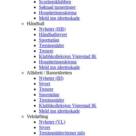
Scoringsklubben
Søknad turneringer
Hospiteringsskjema
Meld inn idrettsskade
Håndball
Nyheter (HB)
Håndballstyret
Sportsplan
Treningstider
Trenere
Klubbkolleksjon Vigrestad IK
Hospiteringsskjema
Meld inn idrettsskade
Allidrett / Barneidretten
Nyheter (BI)
Styret
Trenere
Sporstplan
Treningstider
Klubbkolleksjon Vigrestad IK
Meld inn idrettsskade
Vektløfting
Nyheter (VL)
Styret
Treningstider/trener info