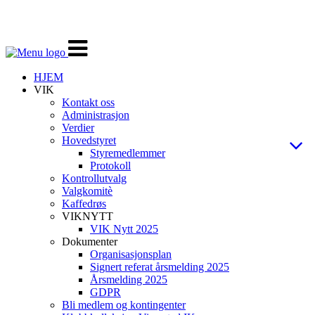
Veksle
navigasjon
HJEM
VIK
Kontakt oss
Administrasjon
Verdier
Hovedstyret
Styremedlemmer
Protokoll
Kontrollutvalg
Valgkomitè
Kaffedrøs
VIKNYTT
VIK Nytt 2025
Dokumenter
Organisasjonsplan
Signert referat årsmelding 2025
Årsmelding 2025
GDPR
Bli medlem og kontingenter