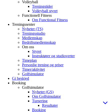
Volleyball
Treningstider
Volleyball styret
Functionell Fitness
Om Functional Fitness
Treningssenter
Nyheter (TS)
Treningsstudio
Medlemskap
Bedriftsmedlemsskap
Om oss
Styret
Instruktører og studioverter
Timeplan
Personlig trening og priser
Timer/aktivitet
Golfsimulator
Gi beskjed
Booking
Golfsimulator
Nyheter (GS)
Om Golfsimulator
Turnering
Resultater
Booking