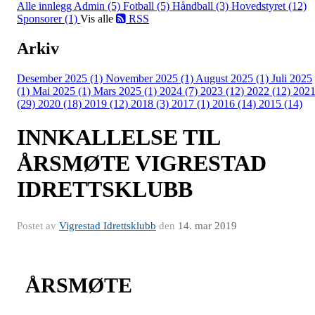
Alle innlegg
Admin (5)
Fotball (5)
Håndball (3)
Hovedstyret (12)
Sponsorer (1)
Vis alle
RSS
Arkiv
Desember 2025 (1)
November 2025 (1)
August 2025 (1)
Juli 2025
(1)
Mai 2025 (1)
Mars 2025 (1)
2024 (7)
2023 (12)
2022 (12)
202
(29)
2020 (18)
2019 (12)
2018 (3)
2017 (1)
2016 (14)
2015 (14)
INNKALLELSE TIL
ÅRSMØTE VIGRESTAD
IDRETTSKLUBB
Postet av
Vigrestad Idrettsklubb
den
14. mar 2019
ÅRSMØTE