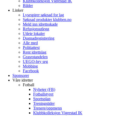
Klubbkolleksjon Vigrestad IK
Bilder
Linker
Lysespirer søknad for lag
Søknad produkter klubben.no
Meld inn idrettsskade
Refusjonsutlegg
Utleie lokaler
Dugnadregistrering
Alle med
Politiattest
Rent idrettslag
Grasrotandelen
UEGO-bry seg
Mobbing
Facebook
Sponsorer
Våre idretter
Fotball
Nyheter (FB)
Fotballstyret
Sportsplan
Treningstider
Trenere/oppmenn
Klubbkolleksjon Vigrestad IK