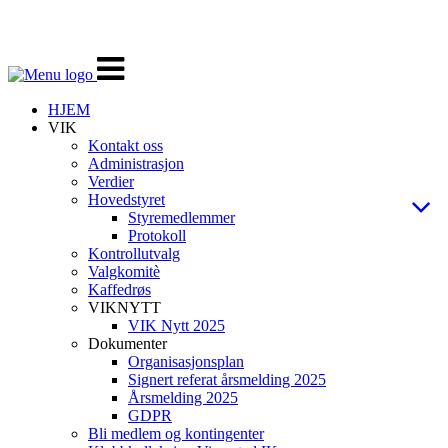
Veksle
navigasjon
HJEM
VIK
Kontakt oss
Administrasjon
Verdier
Hovedstyret
Styremedlemmer
Protokoll
Kontrollutvalg
Valgkomitè
Kaffedrøs
VIKNYTT
VIK Nytt 2025
Dokumenter
Organisasjonsplan
Signert referat årsmelding 2025
Årsmelding 2025
GDPR
Bli medlem og kontingenter