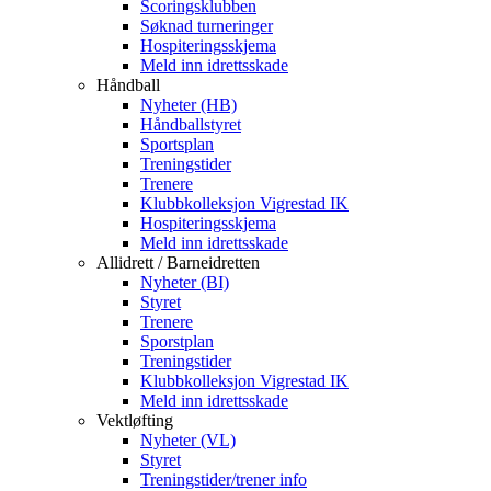
Scoringsklubben
Søknad turneringer
Hospiteringsskjema
Meld inn idrettsskade
Håndball
Nyheter (HB)
Håndballstyret
Sportsplan
Treningstider
Trenere
Klubbkolleksjon Vigrestad IK
Hospiteringsskjema
Meld inn idrettsskade
Allidrett / Barneidretten
Nyheter (BI)
Styret
Trenere
Sporstplan
Treningstider
Klubbkolleksjon Vigrestad IK
Meld inn idrettsskade
Vektløfting
Nyheter (VL)
Styret
Treningstider/trener info