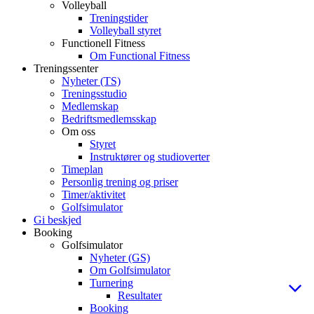
Volleyball
Treningstider
Volleyball styret
Functionell Fitness
Om Functional Fitness
Treningssenter
Nyheter (TS)
Treningsstudio
Medlemskap
Bedriftsmedlemsskap
Om oss
Styret
Instruktører og studioverter
Timeplan
Personlig trening og priser
Timer/aktivitet
Golfsimulator
Gi beskjed
Booking
Golfsimulator
Nyheter (GS)
Om Golfsimulator
Turnering
Resultater
Booking