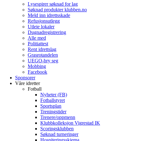
Lysespirer søknad for lag
Søknad produkter klubben.no
Meld inn idrettsskade
Refusjonsutlegg
Utleie lokaler
Dugnadregistrering
Alle med
Politiattest
Rent idrettslag
Grasrotandelen
UEGO-bry seg
Mobbing
Facebook
Sponsorer
Våre idretter
Fotball
Nyheter (FB)
Fotballstyret
Sportsplan
Treningstider
Trenere/oppmenn
Klubbkolleksjon Vigrestad IK
Scoringsklubben
Søknad turneringer
Hospiteringsskjema