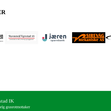
ER
stad IK
elg grasrotmottaker