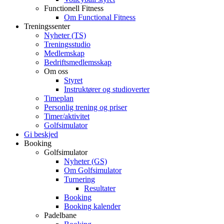
Functionell Fitness
Om Functional Fitness
Treningssenter
Nyheter (TS)
Treningsstudio
Medlemskap
Bedriftsmedlemsskap
Om oss
Styret
Instruktører og studioverter
Timeplan
Personlig trening og priser
Timer/aktivitet
Golfsimulator
Gi beskjed
Booking
Golfsimulator
Nyheter (GS)
Om Golfsimulator
Turnering
Resultater
Booking
Booking kalender
Padelbane