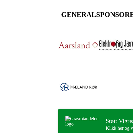
GENERALSPONSOR
Støtt Vigre
Klikk her og v