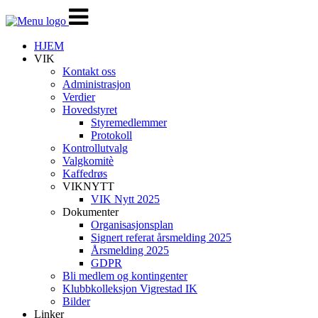
Veksle
navigasjon
HJEM
VIK
Kontakt oss
Administrasjon
Verdier
Hovedstyret
Styremedlemmer
Protokoll
Kontrollutvalg
Valgkomitè
Kaffedrøs
VIKNYTT
VIK Nytt 2025
Dokumenter
Organisasjonsplan
Signert referat årsmelding 2025
Årsmelding 2025
GDPR
Bli medlem og kontingenter
Klubbkolleksjon Vigrestad IK
Bilder
Linker