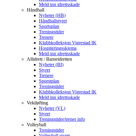
Meld inn idrettsskade
Håndball
Nyheter (HB)
Håndballstyret
Sportsplan
Treningstider
Trenere
Klubbkolleksjon Vigrestad IK
Hospiteringsskjema
Meld inn idrettsskade
Allidrett / Barneidretten
Nyheter (BI)
Styret
Trenere
Sporstplan
Treningstider
Klubbkolleksjon Vigrestad IK
Meld inn idrettsskade
Vektløfting
Nyheter (VL)
Styret
Treningstider/trener info
Volleyball
Treningstider
Volleyball styret