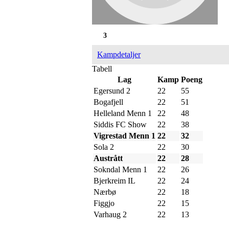
3
Kampdetaljer
Tabell
Lag
Kamp
Poeng
Egersund 2
22
55
Bogafjell
22
51
Helleland Menn 1
22
48
Siddis FC Show
22
38
Vigrestad Menn 1
22
32
Sola 2
22
30
Austrått
22
28
Sokndal Menn 1
22
26
Bjerkreim IL
22
24
Nærbø
22
18
Figgjo
22
15
Varhaug 2
22
13